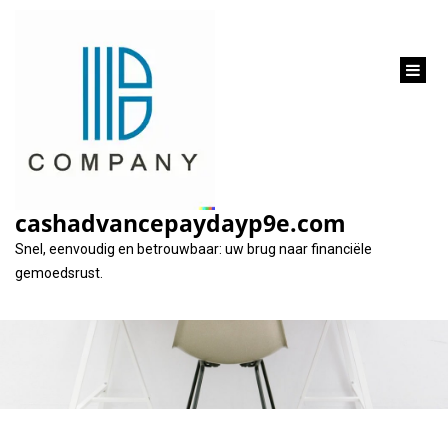
inhoud
gaan
5000 euro lenen:
Alles wat u moet
cashadvancepaydayp9e.com
weten
Snel, eenvoudig en betrouwbaar: uw brug naar financiële
gemoedsrust.