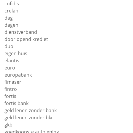
cofidis
crelan
dag
dagen
dienstverband
doorlopend krediet
duo
eigen huis
elantis
euro
europabank
fimaser
fintro
fortis
fortis bank
geld lenen zonder bank
geld lenen zonder bkr
gkb
goedkoopste autolening