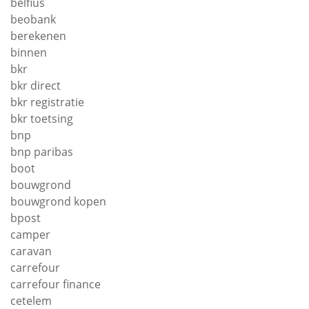
belfius
beobank
berekenen
binnen
bkr
bkr direct
bkr registratie
bkr toetsing
bnp
bnp paribas
boot
bouwgrond
bouwgrond kopen
bpost
camper
caravan
carrefour
carrefour finance
cetelem