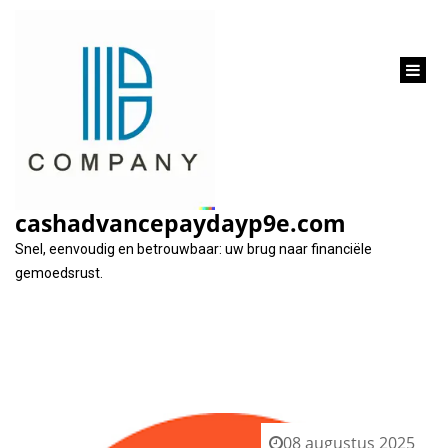
inhoud
gaan
Categorie:
goedkoopste autolening
cashadvancepaydayp9e.com
Snel, eenvoudig en betrouwbaar: uw brug naar financiële
gemoedsrust.
08 augustus 2025