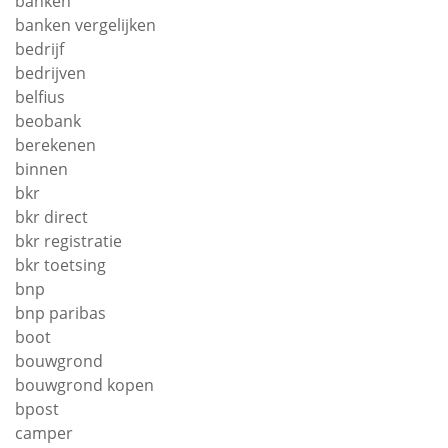
banken
banken vergelijken
bedrijf
bedrijven
belfius
beobank
berekenen
binnen
bkr
bkr direct
bkr registratie
bkr toetsing
bnp
bnp paribas
boot
bouwgrond
bouwgrond kopen
bpost
camper