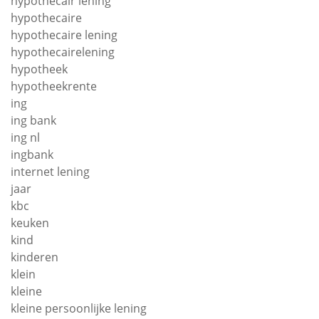
hypothecair lening
hypothecaire
hypothecaire lening
hypothecairelening
hypotheek
hypotheekrente
ing
ing bank
ing nl
ingbank
internet lening
jaar
kbc
keuken
kind
kinderen
klein
kleine
kleine persoonlijke lening