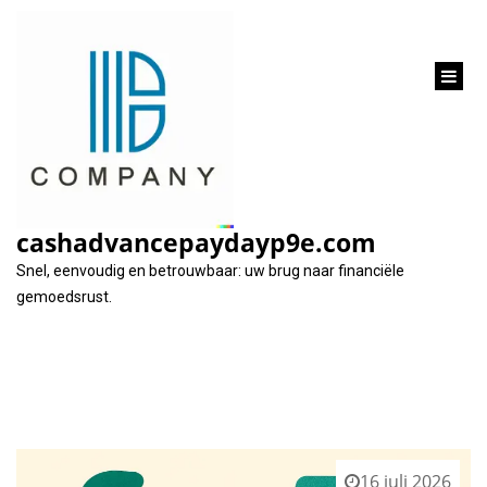
inhoud
gaan
Categorie:
zakelijk
cashadvancepaydayp9e.com
Snel, eenvoudig en betrouwbaar: uw brug naar financiële
gemoedsrust.
16 juli 2026