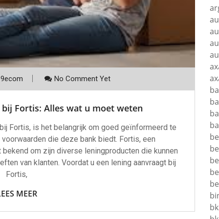
ar
au
au
au
au
ax
ax
p9ecom
No Comment Yet
ba
ba
bij Fortis: Alles wat u moet weten
ba
ba
ij Fortis, is het belangrijk om goed geïnformeerd te
be
n voorwaarden die deze bank biedt. Fortis, een
be
t bekend om zijn diverse leningproducten die kunnen
be
ften van klanten. Voordat u een lening aanvraagt bij
be
Fortis,
be
LEES MEER
bi
bk