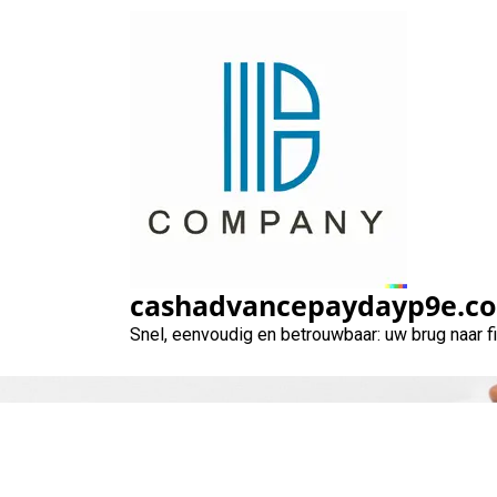
Naar
de
inhoud
gaan
cashadvancepaydayp9e.c
Snel, eenvoudig en betrouwbaar: uw brug naar 