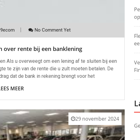
Pe
op
p9ecom
No Comment Yet
Fl
ee
 over rente bij een banklening
n Als u overweegt om een lening af te sluiten bij een
Ve
te te zijn van de rente die u zult moeten betalen. De
Fi
drag dat de bank in rekening brengt voor het
LEES MEER
L
29 november 2024
Ge