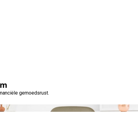
Maand:
november 2024
om
financiële gemoedsrust.