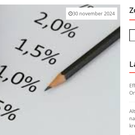
Z
30 november 2024
L
Ef
On
Al
na
kr