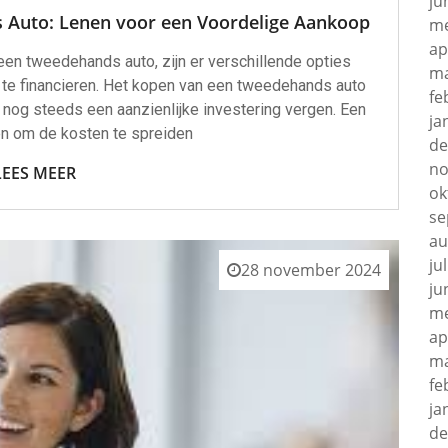
ju
 Auto: Lenen voor een Voordelige Aankoop
me
ap
een tweedehands auto, zijn er verschillende opties
ma
te financieren. Het kopen van een tweedehands auto
fe
n nog steeds een aanzienlijke investering vergen. Een
ja
en om de kosten te spreiden
de
no
LEES MEER
ok
se
au
ju
28 november 2024
ju
me
ap
ma
fe
ja
de