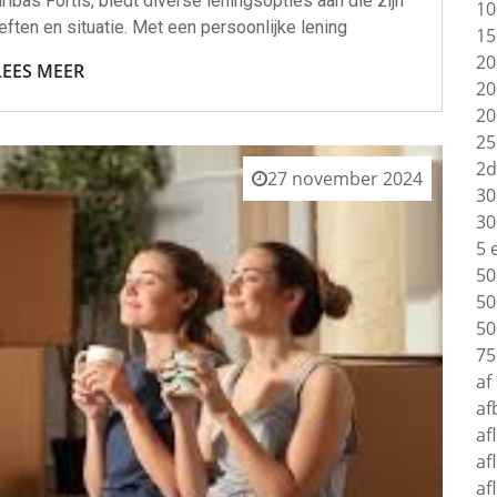
ibas Fortis, biedt diverse leningsopties aan die zijn
10
ten en situatie. Met een persoonlijke lening
15
20
LEES MEER
20
20
25
2d
27 november 2024
30
30
5 
50
50
50
75
af
af
af
af
af