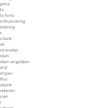
genta
to
to fortis
tofinanciering
tolening
a
a bank
nk
nk krediet
nken
nken vergelijken
drijf
drijven
lfius
obank
rekenen
nnen
r