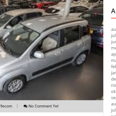
A
au
ju
ju
me
ap
ma
fe
ja
de
no
ok
se
au
p9ecom
No Comment Yet
ju