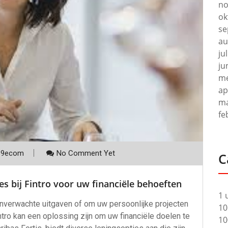
no
ok
se
au
ju
ju
me
ap
ma
fe
p9ecom
No Comment Yet
C
es bij Fintro voor uw financiële behoeften
1 
 onverwachte uitgaven of om uw persoonlijke projecten
10
intro kan een oplossing zijn om uw financiële doelen te
10