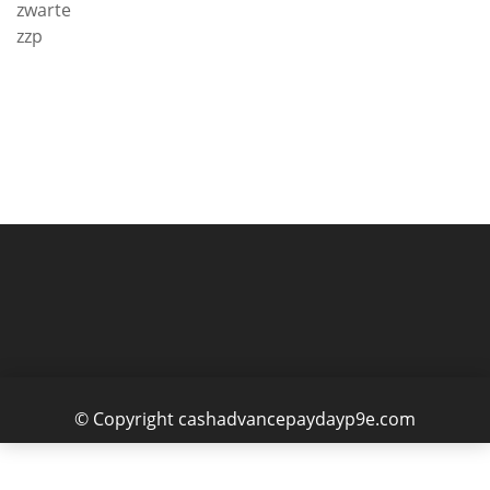
zwarte
zzp
© Copyright cashadvancepaydayp9e.com