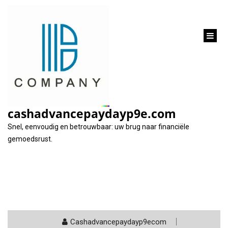
inhoud
gaan
Categorie:
banken
cashadvancepaydayp9e.com
Snel, eenvoudig en betrouwbaar: uw brug naar financiële
gemoedsrust.
Cashadvancepaydayp9ecom