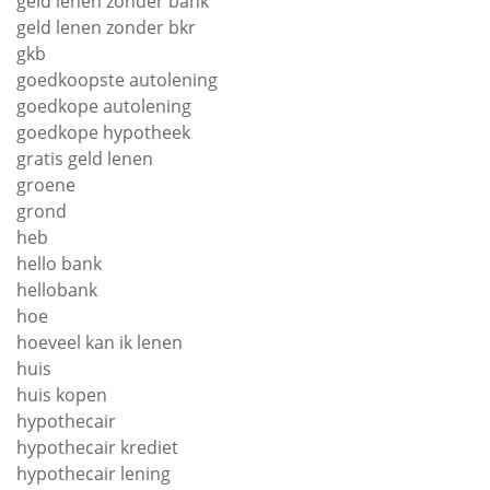
geld lenen zonder bank
geld lenen zonder bkr
gkb
goedkoopste autolening
goedkope autolening
goedkope hypotheek
gratis geld lenen
groene
grond
heb
hello bank
hellobank
hoe
hoeveel kan ik lenen
huis
huis kopen
hypothecair
hypothecair krediet
hypothecair lening