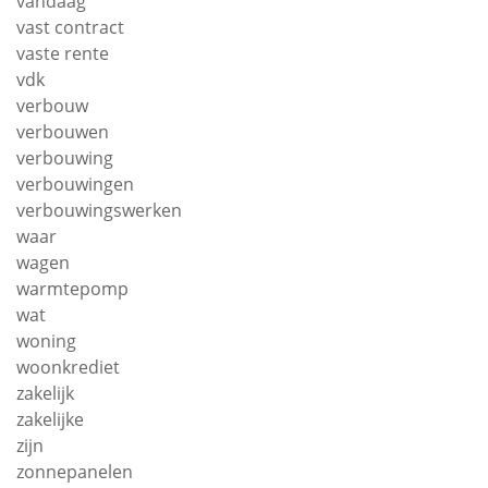
vandaag
vast contract
vaste rente
vdk
verbouw
verbouwen
verbouwing
verbouwingen
verbouwingswerken
waar
wagen
warmtepomp
wat
woning
woonkrediet
zakelijk
zakelijke
zijn
zonnepanelen