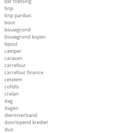
bkr toetsing
bnp
bnp paribas
boot
bouwgrond
bouwgrond kopen
bpost
camper
caravan
carrefour
carrefour finance
cetelem
cofidis
crelan
dag
dagen
dienstverband
doorlopend krediet
duo