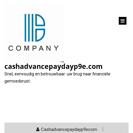
inhoud
gaan
Categorie:
elantis
cashadvancepaydayp9e.com
Snel, eenvoudig en betrouwbaar: uw brug naar financiële
gemoedsrust.
Cashadvancepaydayp9ecom