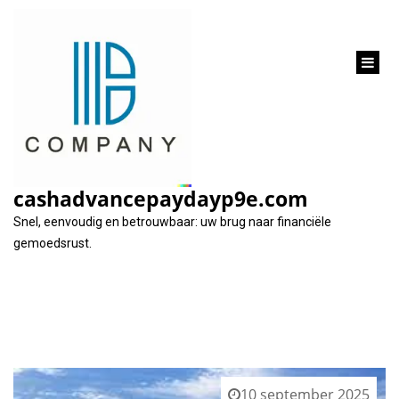
inhoud
gaan
Categorie:
wagen
cashadvancepaydayp9e.com
Snel, eenvoudig en betrouwbaar: uw brug naar financiële
gemoedsrust.
10 september 2025