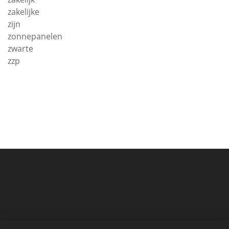
zakelijke
zijn
zonnepanelen
zwarte
zzp