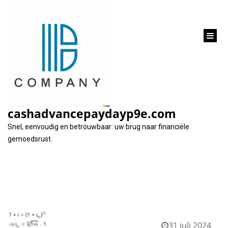
inhoud
gaan
Maand:
juli 2024
cashadvancepaydayp9e.com
Snel, eenvoudig en betrouwbaar: uw brug naar financiële
gemoedsrust.
31 juli 2024