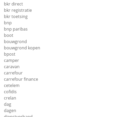
bkr direct
bkr registratie
bkr toetsing
bnp
bnp paribas
boot
bouwgrond
bouwgrond kopen
bpost
camper
caravan
carrefour
carrefour finance
cetelem
cofidis
crelan
dag
dagen
dienstverband