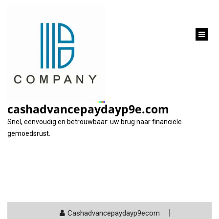
inhoud
gaan
Maand:
november 2025
cashadvancepaydayp9e.com
Snel, eenvoudig en betrouwbaar: uw brug naar financiële
gemoedsrust.
Cashadvancepaydayp9ecom