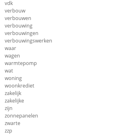
vdk
verbouw
verbouwen
verbouwing
verbouwingen
verbouwingswerken
waar
wagen
warmtepomp
wat
woning
woonkrediet
zakelijk
zakelijke
zijn
zonnepanelen
zwarte
zzp