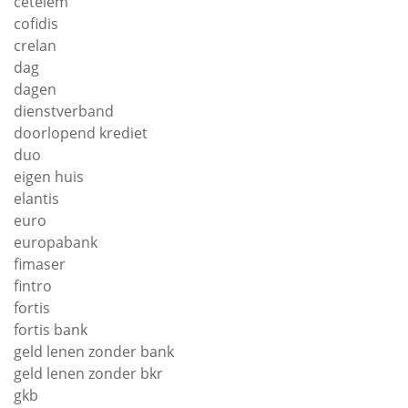
cetelem
cofidis
crelan
dag
dagen
dienstverband
doorlopend krediet
duo
eigen huis
elantis
euro
europabank
fimaser
fintro
fortis
fortis bank
geld lenen zonder bank
geld lenen zonder bkr
gkb