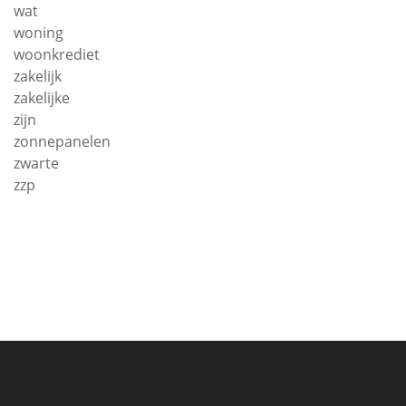
wat
woning
woonkrediet
zakelijk
zakelijke
zijn
zonnepanelen
zwarte
zzp