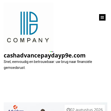
inhoud
gaan
Tag:
looptijd lening
cashadvancepaydayp9e.com
Snel, eenvoudig en betrouwbaar: uw brug naar financiële
gemoedsrust.
02 augustus 2026