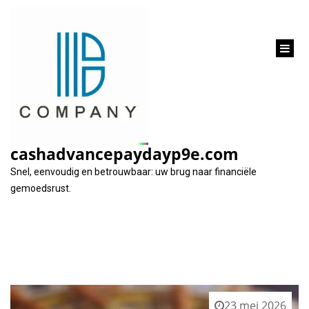
inhoud
gaan
Categorie:
klein
cashadvancepaydayp9e.com
Snel, eenvoudig en betrouwbaar: uw brug naar financiële
gemoedsrust.
23 mei 2026