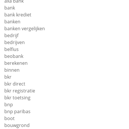
axa bank
bank
bank krediet
banken
banken vergelijken
bedrijf
bedrijven
belfius
beobank
berekenen
binnen
bkr
bkr direct
bkr registratie
bkr toetsing
bnp
bnp paribas
boot
bouwgrond