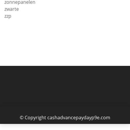
zonnepanelen
zwarte
zzp
© Copyright cashadvancepaydayp9e.com