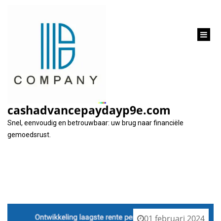
inhoud
gaan
Categorie:
tarieven
cashadvancepaydayp9e.com
Snel, eenvoudig en betrouwbaar: uw brug naar financiële
gemoedsrust.
01 februari 2024