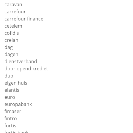
caravan
carrefour
carrefour finance
cetelem
cofidis
crelan
dag
dagen
dienstverband
doorlopend krediet
duo
eigen huis
elantis
euro
europabank
fimaser
fintro
fortis
fortis bank