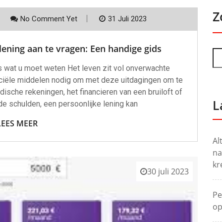
Z
No Comment Yet
31 Juli 2023
ening aan te vragen: Een handige gids
es wat u moet weten Het leven zit vol onverwachte
ciële middelen nodig om met deze uitdagingen om te
ische rekeningen, het financieren van een bruiloft of
L
e schulden, een persoonlijke lening kan
LEES MEER
Al
na
kr
30 juli 2023
Pe
op