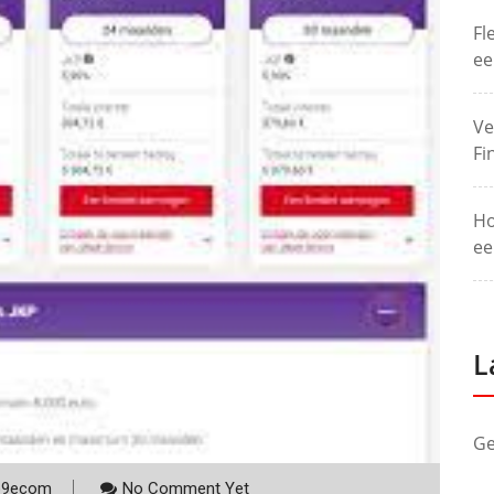
Fl
ee
Ve
Fi
Ho
ee
L
Ge
p9ecom
No Comment Yet