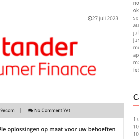
no
ok
se
27 juli 2023
au
ju
ju
me
ap
ma
fe
C
p9ecom
No Comment Yet
1 
10
iële oplossingen op maat voor uw behoeften
10