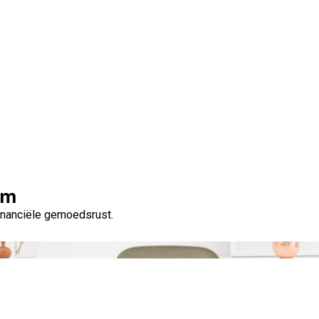
Maand:
juli 2023
om
financiële gemoedsrust.