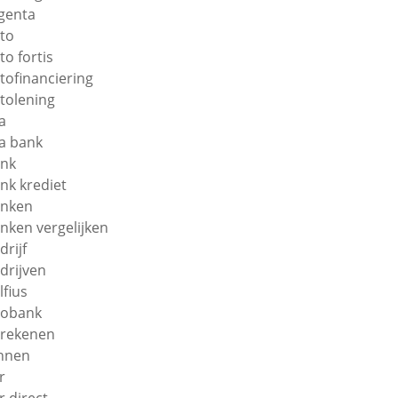
genta
to
to fortis
tofinanciering
tolening
a
a bank
nk
nk krediet
nken
nken vergelijken
drijf
drijven
lfius
obank
rekenen
nnen
r