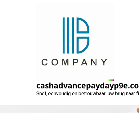
Naar
de
inhoud
gaan
cashadvancepaydayp9e.c
Snel, eenvoudig en betrouwbaar: uw brug naar 