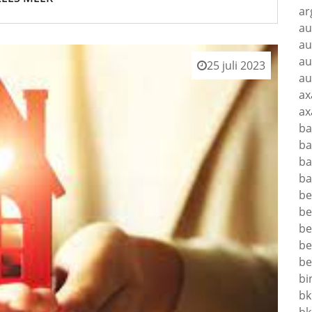
ar
au
au
au
25 juli 2023
au
ax
ax
ba
ba
ba
ba
be
be
be
be
be
bi
bk