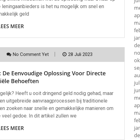
ju
 leningaanbieders is het nu mogelijk om snel en
me
akkelijk geld
ap
ma
LEES MEER
fe
ja
de
no
No Comment Yet
28 Juli 2023
ok
se
: De Eenvoudige Oplossing Voor Directe
au
iële Behoeften
ju
ju
elijk? Heeft u ooit dringend geld nodig gehad, maar
me
n uitgebreide aanvraagprocessen bij traditionele
ap
sen zoeken naar snelle en gemakkelijke manieren om
ma
 veel gedoe. In dit artikel zullen we
fe
ja
LEES MEER
de