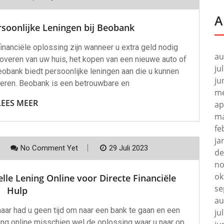
A
rsoonlijke Leningen bij Beobank
inanciële oplossing zijn wanneer u extra geld nodig
au
noveren van uw huis, het kopen van een nieuwe auto of
ju
eobank biedt persoonlijke leningen aan die u kunnen
ju
seren. Beobank is een betrouwbare en
me
LEES MEER
ap
ma
fe
ja
No Comment Yet
29 Juli 2023
de
no
ok
le Lening Online voor Directe Financiële
se
Hulp
au
aar had u geen tijd om naar een bank te gaan en een
ju
ning online misschien wel de oplossing waar u naar op