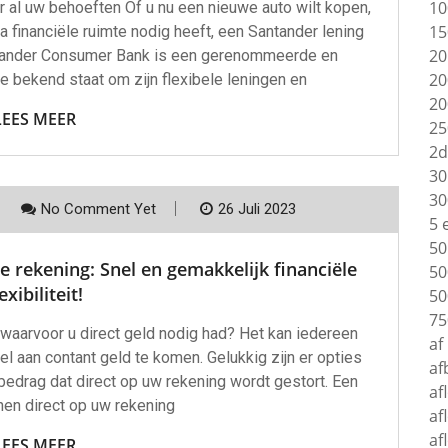
10
oor al uw behoeften Of u nu een nieuwe auto wilt kopen,
15
 financiële ruimte nodig heeft, een Santander lening
20
antander Consumer Bank is een gerenommeerde en
20
e bekend staat om zijn flexibele leningen en
20
LEES MEER
25
2d
30
30
No Comment Yet
26 Juli 2023
5 
50
je rekening: Snel en gemakkelijk financiële
50
exibiliteit!
50
75
waarvoor u direct geld nodig had? Het kan iedereen
af
l aan contant geld te komen. Gelukkig zijn er opties
af
bedrag dat direct op uw rekening wordt gestort. Een
af
nen direct op uw rekening
af
af
LEES MEER