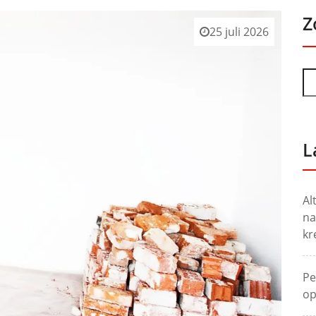
Z
25 juli 2026
L
Al
na
kr
Pe
op