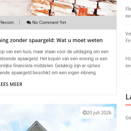
Fl
ee
p9ecom
No Comment Yet
Ve
ning zonder spaargeld: Wat u moet weten
Fi
van een huis, maar staan voor de uitdaging om een
Ho
voldoende spaargeld. Het kopen van een woning is een
ee
nlijke financiële middelen. Gelukkig zijn er opties
oende spaargeld beschikt om een eigen inbreng
LEES MEER
L
20 juli 2026
Ge