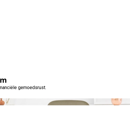
Categorie:
huis
om
financiële gemoedsrust.