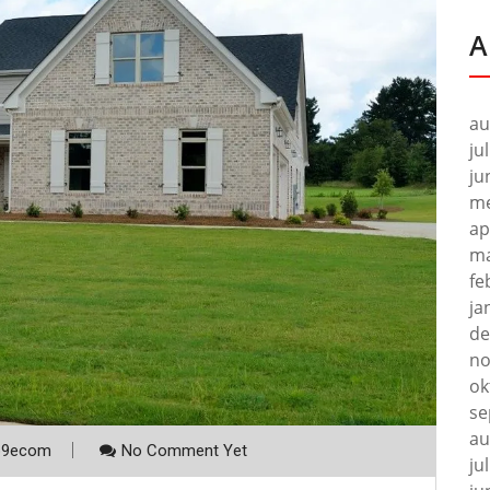
A
au
ju
ju
me
ap
ma
fe
ja
de
no
ok
se
au
p9ecom
No Comment Yet
ju