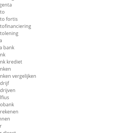
genta
to
to fortis
tofinanciering
tolening
a
a bank
nk
nk krediet
nken
nken vergelijken
drijf
drijven
lfius
obank
rekenen
nnen
r