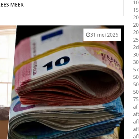
10
LEES MEER
15
20
20
20
31 mei 2026
25
2d
30
30
5 
50
50
50
75
af
af
af
af
af