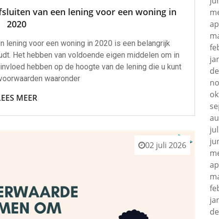
ju
fsluiten van een lening voor een woning in
me
2020
ap
ma
en lening voor een woning in 2020 is een belangrijk
fe
udt. Het hebben van voldoende eigen middelen om in
ja
 invloed hebben op de hoogte van de lening die u kunt
de
e voorwaarden waaronder
no
ok
LEES MEER
se
au
ju
ju
02 juli 2026
me
ap
ma
fe
ja
de