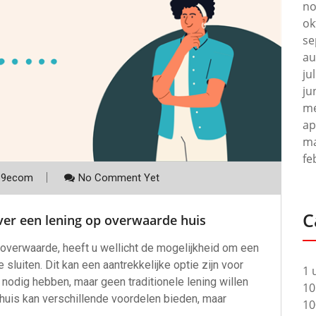
no
ok
se
au
ju
ju
me
ap
ma
fe
p9ecom
No Comment Yet
C
ver een lening op overwaarde huis
overwaarde, heeft u wellicht de mogelijkheid om een
 sluiten. Dit kan een aantrekkelijke optie zijn voor
1 
 nodig hebben, maar geen traditionele lening willen
10
 huis kan verschillende voordelen bieden, maar
10