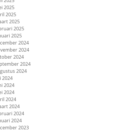
ni 2025
i 2025
ril 2025
art 2025
bruari 2025
nuari 2025
cember 2024
vember 2024
tober 2024
ptember 2024
gustus 2024
li 2024
ni 2024
i 2024
ril 2024
art 2024
bruari 2024
nuari 2024
cember 2023