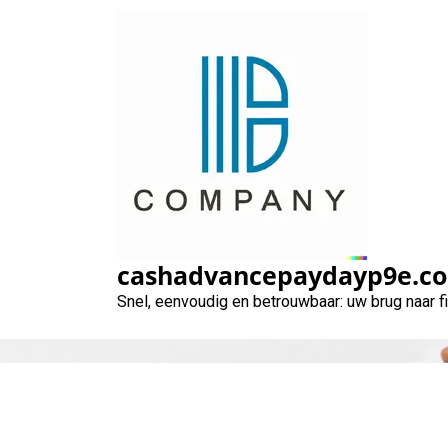
Naar
de
inhoud
gaan
cashadvancepaydayp9e.c
Snel, eenvoudig en betrouwbaar: uw brug naar 