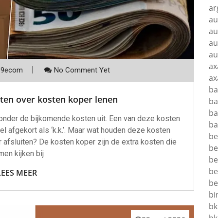
ar
au
au
au
au
ax
p9ecom
No Comment Yet
ax
ba
ten over kosten koper lenen
ba
ba
t onder de bijkomende kosten uit. Een van deze kosten
ba
l afgekort als ‘k.k.’. Maar wat houden deze kosten
be
or afsluiten? De kosten koper zijn de extra kosten die
be
en kijken bij
be
be
LEES MEER
be
bi
bk