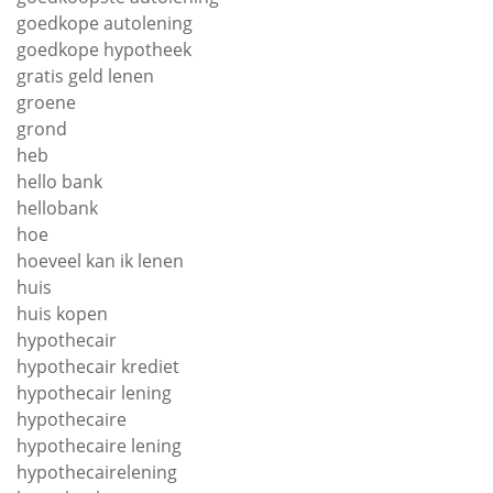
goedkope autolening
goedkope hypotheek
gratis geld lenen
groene
grond
heb
hello bank
hellobank
hoe
hoeveel kan ik lenen
huis
huis kopen
hypothecair
hypothecair krediet
hypothecair lening
hypothecaire
hypothecaire lening
hypothecairelening