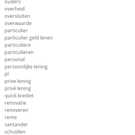
ouders
overheid
oversluiten
overwaarde
particulier
particulier geld lenen
particuliere
particulieren
personal
persoonlijke lening
pl
prive lening
privé lening
quick krediet
renovatie
renoveren
rente
santander
schulden