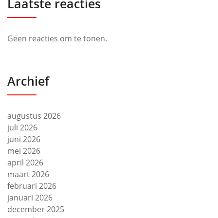
Laatste reacties
Geen reacties om te tonen.
Archief
augustus 2026
juli 2026
juni 2026
mei 2026
april 2026
maart 2026
februari 2026
januari 2026
december 2025