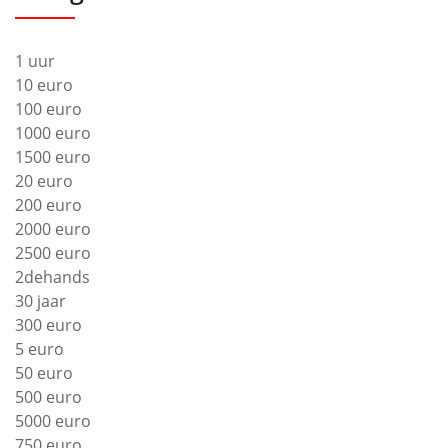
1 uur
10 euro
100 euro
1000 euro
1500 euro
20 euro
200 euro
2000 euro
2500 euro
2dehands
30 jaar
300 euro
5 euro
50 euro
500 euro
5000 euro
750 euro