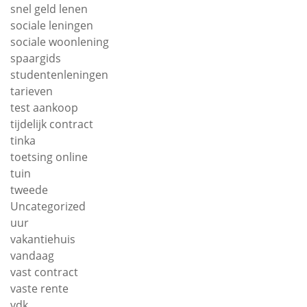
snel geld lenen
sociale leningen
sociale woonlening
spaargids
studentenleningen
tarieven
test aankoop
tijdelijk contract
tinka
toetsing online
tuin
tweede
Uncategorized
uur
vakantiehuis
vandaag
vast contract
vaste rente
vdk