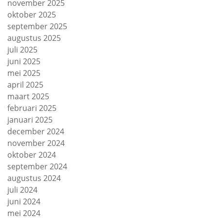
november 2025
oktober 2025
september 2025
augustus 2025
juli 2025
juni 2025
mei 2025
april 2025
maart 2025
februari 2025
januari 2025
december 2024
november 2024
oktober 2024
september 2024
augustus 2024
juli 2024
juni 2024
mei 2024