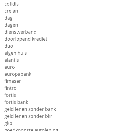
cofidis
crelan
dag
dagen
dienstverband
doorlopend krediet
duo
eigen huis
elantis
euro
europabank
fimaser
fintro
fortis
fortis bank
geld lenen zonder bank
geld lenen zonder bkr
gkb
goedkoopste autolening