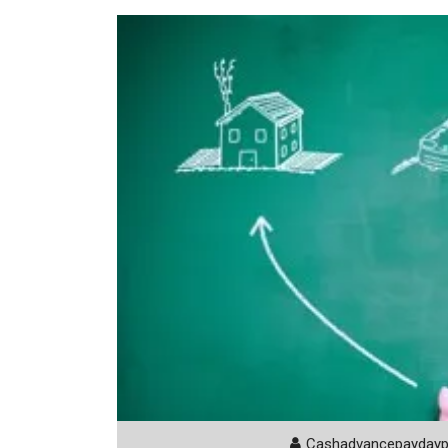
Cashadvancepayday