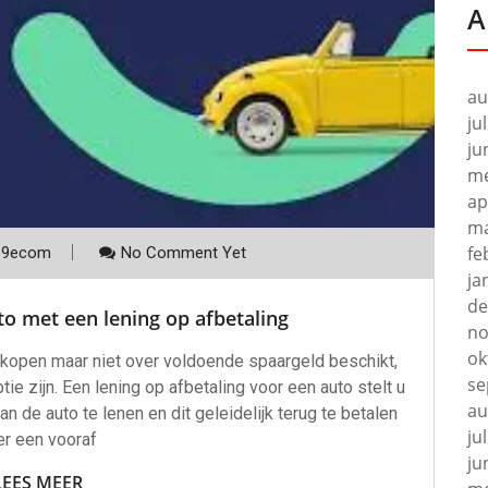
A
au
ju
ju
me
ap
ma
fe
p9ecom
No Comment Yet
ja
de
o met een lening op afbetaling
no
ok
 kopen maar niet over voldoende spaargeld beschikt,
se
ie zijn. Een lening op afbetaling voor een auto stelt u
au
 de auto te lenen en dit geleidelijk terug te betalen
ju
er een vooraf
ju
LEES MEER