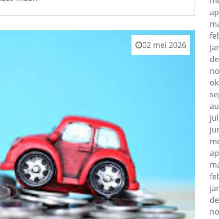
me
ap
ma
fe
02 mei 2026
ja
de
no
ok
se
au
ju
ju
me
ap
ma
fe
ja
de
no