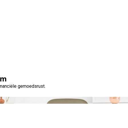
Categorie:
auto
om
financiële gemoedsrust.