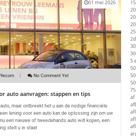
15
01 mei 2026
20
20
20
25
2d
30
30
5 
50
50
p9ecom
No Comment Yet
50
75
or auto aanvragen: stappen en tips
af
af
auto, maar ontbreekt het u aan de nodige financiële
af
een lening voor een auto kan de oplossing zijn om uw
af
u nu een nieuwe of tweedehands auto wilt kopen, een
af
ng stelt u in staat
ar