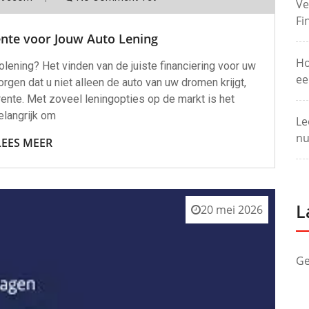
Ve
Fi
ente voor Jouw Auto Lening
Ho
lening? Het vinden van de juiste financiering voor uw
ee
rgen dat u niet alleen de auto van uw dromen krijgt,
 rente. Met zoveel leningopties op de markt is het
elangrijk om
Le
nu
LEES MEER
L
20 mei 2026
Ge