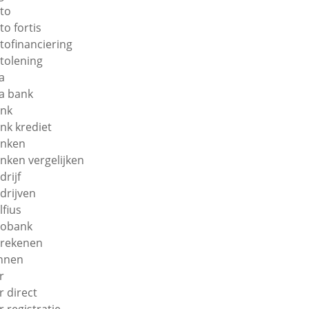
to
to fortis
tofinanciering
tolening
a
a bank
nk
nk krediet
nken
nken vergelijken
drijf
drijven
lfius
obank
rekenen
nnen
r
r direct