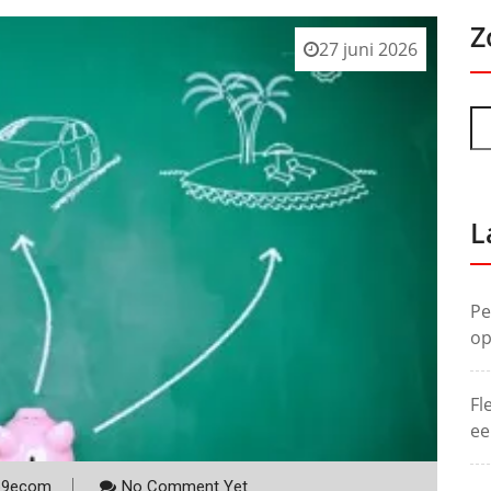
Z
27 juni 2026
L
Pe
op
Fl
ee
p9ecom
No Comment Yet