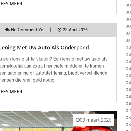
LEES MEER
au
au
au
au
No Comment Yet
23 April 2026
ax
ax
ba
en Lening Met Uw Auto Als Onderpand
ba
 een lening af te sluiten? Een lening met uw auto als
ba
gemakkelijk aan extra financiële middelen te komen.
ba
n autolening of autotitel-lening, biedt verschillende
be
mensen die snel geld nodig
be
be
LEES MEER
be
be
bi
bk
03 maart 2026
bk