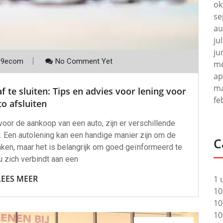
ok
se
au
ju
ju
p9ecom
No Comment Yet
me
ap
ma
te sluiten: Tips en advies voor lening voor
fe
o afsluiten
voor de aankoop van een auto, zijn er verschillende
 Een autolening kan een handige manier zijn om de
C
ken, maar het is belangrijk om goed geïnformeerd te
u zich verbindt aan een
LEES MEER
1 
10
10
10