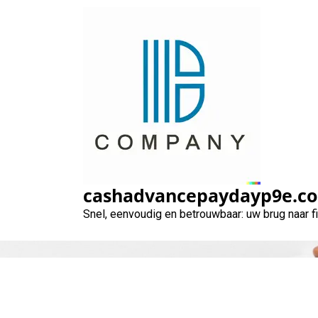
Naar
de
inhoud
gaan
cashadvancepaydayp9e.c
Snel, eenvoudig en betrouwbaar: uw brug naar 