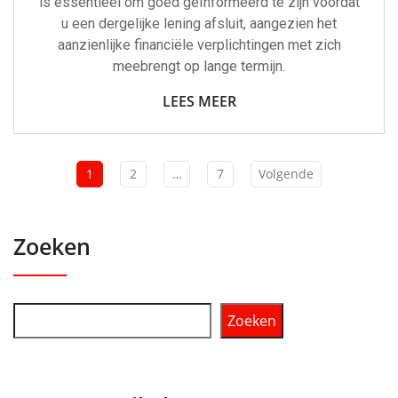
is essentieel om goed geïnformeerd te zijn voordat
u een dergelijke lening afsluit, aangezien het
aanzienlijke financiële verplichtingen met zich
meebrengt op lange termijn.
LEES MEER
1
2
…
7
Volgende
Zoeken
Zoeken