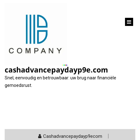
inhoud
gaan
Categorie:
krediet hypotheek
cashadvancepaydayp9e.com
Snel, eenvoudig en betrouwbaar: uw brug naar financiële
gemoedsrust.
Cashadvancepaydayp9ecom