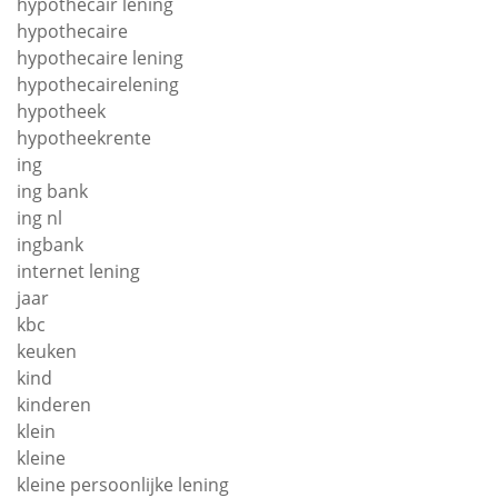
hypothecair lening
hypothecaire
hypothecaire lening
hypothecairelening
hypotheek
hypotheekrente
ing
ing bank
ing nl
ingbank
internet lening
jaar
kbc
keuken
kind
kinderen
klein
kleine
kleine persoonlijke lening