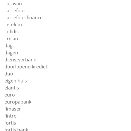
caravan
carrefour
carrefour finance
cetelem
cofidis
crelan
dag
dagen
dienstverband
doorlopend krediet
duo
eigen huis
elantis
euro
europabank
fimaser
fintro
fortis
fortis bank