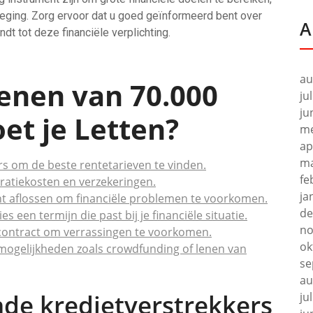
weging. Zorg ervoor dat u goed geïnformeerd bent over
A
ndt tot deze financiële verplichting.
au
Lenen van 70.000
ju
ju
et je Letten?
me
ap
ma
ers om de beste rentetarieven te vinden.
fe
ratiekosten en verzekeringen.
ja
nt aflossen om financiële problemen te voorkomen.
de
s een termijn die past bij je financiële situatie.
no
eencontract om verrassingen te voorkomen.
ok
mogelijkheden zoals crowdfunding of lenen van
se
au
ende kredietverstrekkers
ju