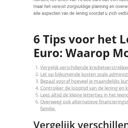
maar het vereist zorgvuldige planning en over
alle aspecten van de lening voordat u zich verbi
6 Tips voor het 
Euro: Waarop Mo
Vergelijk verschillende kredietverstrekk
Let op bijkomende kosten zoals administ
Bepaal vooraf hoeveel je maandelijks ku
Controleer de looptijd van de lening en kie
Lees altijd de kleine lettertjes in het l
Overweeg ook alternatieve financierings
familie.
Vergelijk verschill