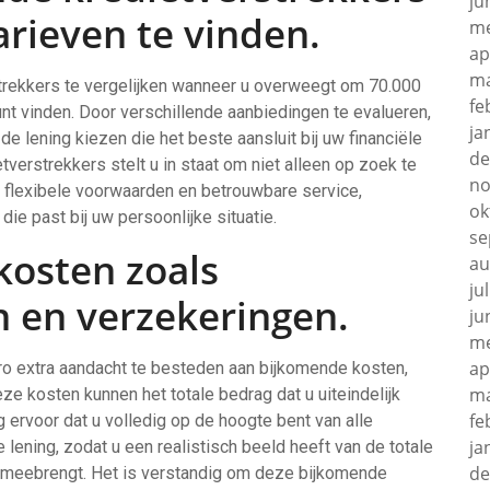
ju
rieven te vinden.
me
ap
ma
strekkers te vergelijken wanneer u overweegt om 70.000
fe
unt vinden. Door verschillende aanbiedingen te evalueren,
ja
 lening kiezen die het beste aansluit bij uw financiële
de
tverstrekkers stelt u in staat om niet alleen op zoek te
no
r flexibele voorwaarden en betrouwbare service,
ok
ie past bij uw persoonlijke situatie.
se
kosten zoals
au
ju
n en verzekeringen.
ju
me
ap
uro extra aandacht te besteden aan bijkomende kosten,
ma
e kosten kunnen het totale bedrag dat u uiteindelijk
fe
 ervoor dat u volledig op de hoogte bent van alle
ja
lening, zodat u een realistisch beeld heeft van de totale
de
ch meebrengt. Het is verstandig om deze bijkomende