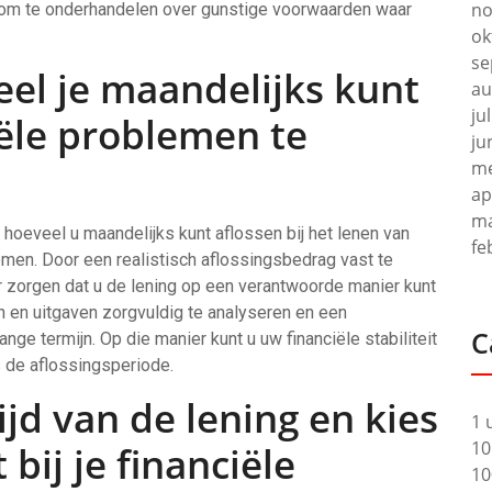
no
om te onderhandelen over gunstige voorwaarden waar
ok
se
el je maandelijks kunt
au
ju
iële problemen te
ju
me
ap
ma
 hoeveel u maandelijks kunt aflossen bij het lenen van
fe
men. Door een realistisch aflossingsbedrag vast te
or zorgen dat u de lening op een verantwoorde manier kunt
 en uitgaven zorgvuldig te analyseren en een
C
ange termijn. Op die manier kunt u uw financiële stabiliteit
 de aflossingsperiode.
ijd van de lening en kies
1 
10
 bij je financiële
10