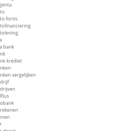
genta
to
to fortis
tofinanciering
tolening
a
a bank
nk
nk krediet
nken
nken vergelijken
drijf
drijven
lfius
obank
rekenen
nnen
r