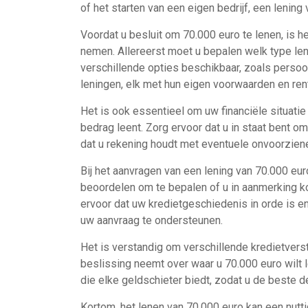
of het starten van een eigen bedrijf, een lening
Voordat u besluit om 70.000 euro te lenen, is h
nemen. Allereerst moet u bepalen welk type leni
verschillende opties beschikbaar, zoals persoon
leningen, elk met hun eigen voorwaarden en ren
Het is ook essentieel om uw financiële situatie
bedrag leent. Zorg ervoor dat u in staat bent 
dat u rekening houdt met eventuele onvoorzien
Bij het aanvragen van een lening van 70.000 eu
beoordelen om te bepalen of u in aanmerking k
ervoor dat uw kredietgeschiedenis in orde is e
uw aanvraag te ondersteunen.
Het is verstandig om verschillende kredietverst
beslissing neemt over waar u 70.000 euro wilt l
die elke geldschieter biedt, zodat u de beste d
Kortom, het lenen van 70.000 euro kan een nutti