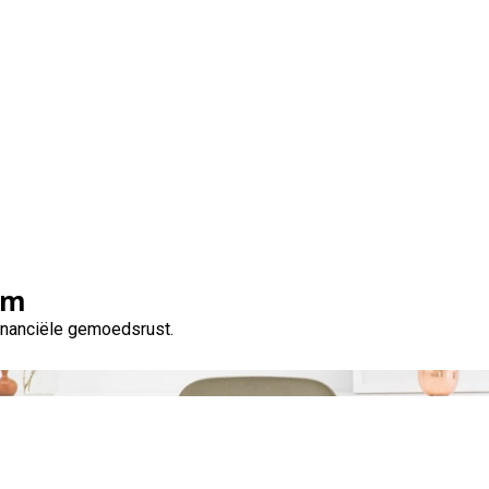
 moet weten over 70.00
om
financiële gemoedsrust.