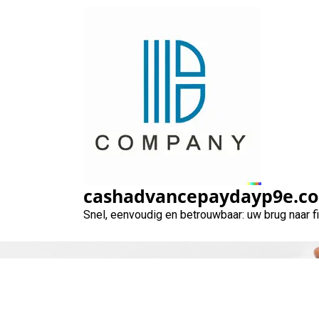
Naar
de
inhoud
gaan
Alles wat u
cashadvancepaydayp9e.c
Snel, eenvoudig en betrouwbaar: uw brug naar 