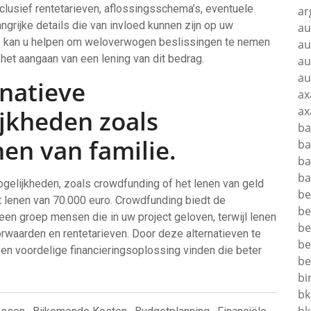
nclusief rentetarieven, aflossingsschema’s, eventuele
ar
ngrijke details die van invloed kunnen zijn op uw
au
p kan u helpen om weloverwogen beslissingen te nemen
au
het aangaan van een lening van dit bedrag.
au
au
natieve
ax
ax
ijkheden zoals
ba
en van familie.
ba
ba
ba
gelijkheden, zoals crowdfunding of het lenen van geld
be
het lenen van 70.000 euro. Crowdfunding biedt de
be
 een groep mensen die in uw project geloven, terwijl lenen
be
orwaarden en rentetarieven. Door deze alternatieven te
be
en voordelige financieringsoplossing vinden die beter
be
bi
bk