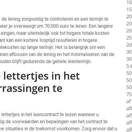
10
15
20
 de lening zorgvuldig te controleren en een termijn te
20
anneer je overweegt om 70.000 euro te lenen. Een langere
20
ssingen, maar uiteindelijk ook tot hogere totale kosten
25
nt kan een kortere looptijd resulteren in hogere
2d
tekosten op lange termijn. Het is belangrijk om een
30
nen aflossen van de lening en het minimaliseren van de
30
houden blijft gedurende de gehele leentermijn.
5 
 lettertjes in het
50
50
rrassingen te
50
75
af
af
 lettertjes in het leencontract te lezen wanneer u
af
ig de voorwaarden en bepalingen van het contract te
af
e situaties in de toekomst voorkomen. Zorg ervoor dat u
af