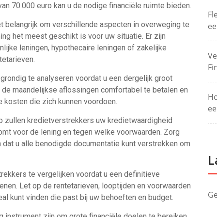
 van 70.000 euro kan u de nodige financiële ruimte bieden.
Fl
et belangrijk om verschillende aspecten in overweging te
ee
ng het meest geschikt is voor uw situatie. Er zijn
lijke leningen, hypothecaire leningen of zakelijke
Ve
tetarieven.
Fi
 grondig te analyseren voordat u een dergelijk groot
om de maandelijkse aflossingen comfortabel te betalen en
Ho
e kosten die zich kunnen voordoen.
ee
ro zullen kredietverstrekkers uw kredietwaardigheid
omt voor de lening en tegen welke voorwaarden. Zorg
n dat u alle benodigde documentatie kunt verstrekken om
L
rekkers te vergelijken voordat u een definitieve
enen. Let op de rentetarieven, looptijden en voorwaarden
Ge
eal kunt vinden die past bij uw behoeften en budget.
g instrument zijn om grote financiële doelen te bereiken,