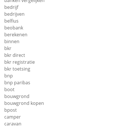
banken vergelijken
bedrijf
bedrijven
belfius
beobank
berekenen
binnen
bkr
bkr direct
bkr registratie
bkr toetsing
bnp
bnp paribas
boot
bouwgrond
bouwgrond kopen
bpost
camper
caravan