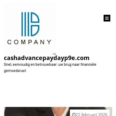
inhoud
gaan
Categorie:
leningen
cashadvancepaydayp9e.com
Snel, eenvoudig en betrouwbaar: uw brug naar financiële
gemoedsrust.
22 februari 2026