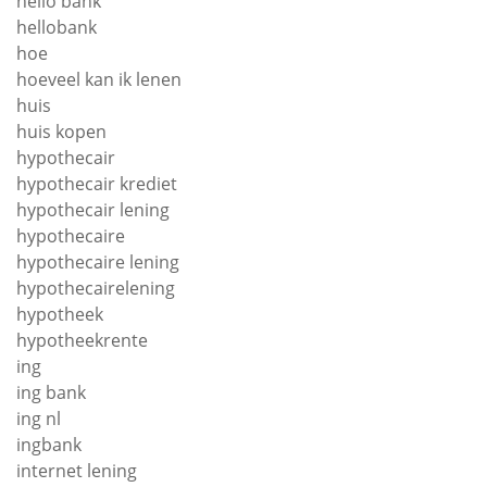
hello bank
hellobank
hoe
hoeveel kan ik lenen
huis
huis kopen
hypothecair
hypothecair krediet
hypothecair lening
hypothecaire
hypothecaire lening
hypothecairelening
hypotheek
hypotheekrente
ing
ing bank
ing nl
ingbank
internet lening