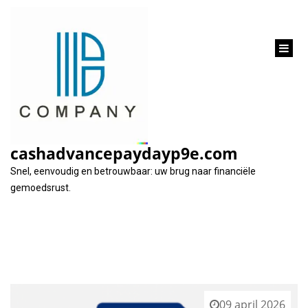
inhoud
gaan
Tag:
schulden
cashadvancepaydayp9e.com
Snel, eenvoudig en betrouwbaar: uw brug naar financiële
gemoedsrust.
09 april 2026