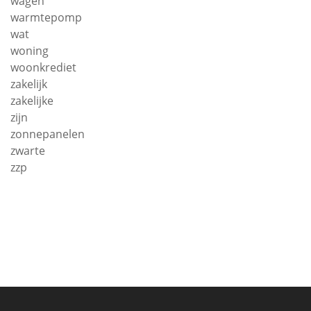
wagen
warmtepomp
wat
woning
woonkrediet
zakelijk
zakelijke
zijn
zonnepanelen
zwarte
zzp