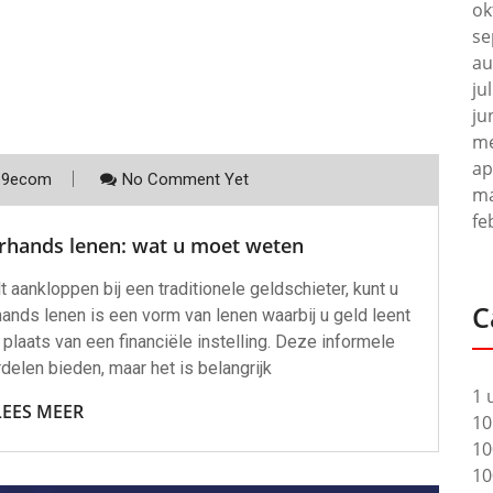
ok
se
au
ju
ju
me
ap
p9ecom
No Comment Yet
ma
fe
erhands lenen: wat u moet weten
t aankloppen bij een traditionele geldschieter, kunt u
C
nds lenen is een vorm van lenen waarbij u geld leent
plaats van een financiële instelling. Deze informele
delen bieden, maar het is belangrijk
1 
LEES MEER
10
10
10