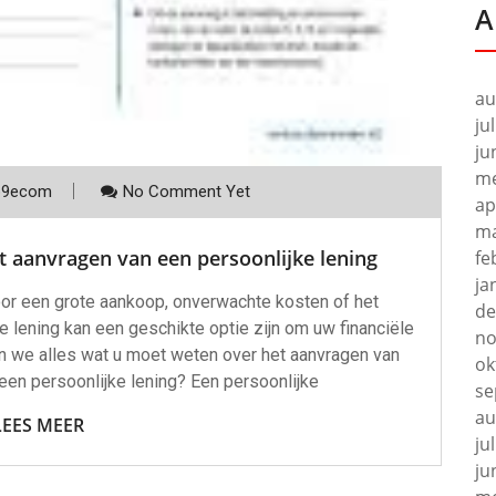
A
au
ju
ju
me
p9ecom
No Comment Yet
ap
ma
t aanvragen van een persoonlijke lening
fe
ja
voor een grote aankoop, onverwachte kosten of het
de
 lening kan een geschikte optie zijn om uw financiële
no
ken we alles wat u moet weten over het aanvragen van
ok
 een persoonlijke lening? Een persoonlijke
se
au
LEES MEER
ju
ju