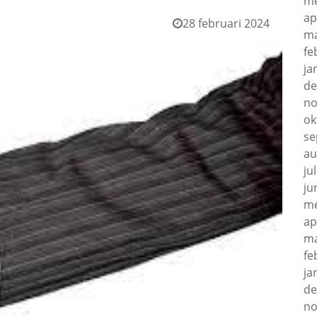
me
ap
28 februari 2024
ma
fe
ja
de
no
ok
se
au
ju
ju
me
ap
ma
fe
ja
de
no