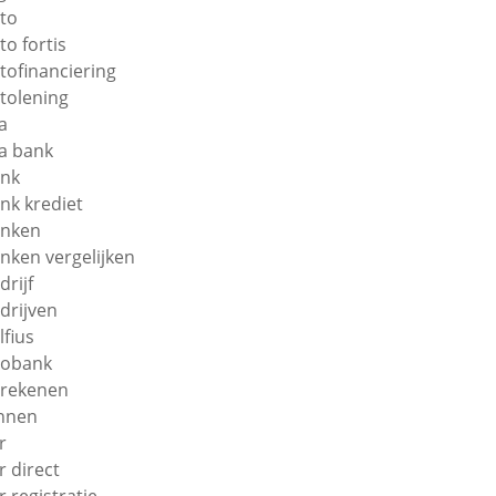
to
to fortis
tofinanciering
tolening
a
a bank
nk
nk krediet
nken
nken vergelijken
drijf
drijven
lfius
obank
rekenen
nnen
r
r direct