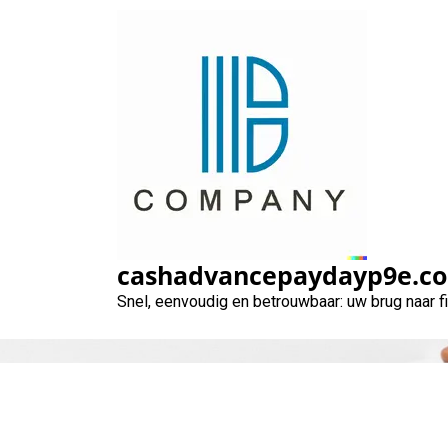
Naar
de
inhoud
gaan
cashadvancepaydayp9e.c
Snel, eenvoudig en betrouwbaar: uw brug naar 