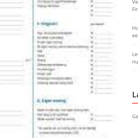
Ve
Fi
Ho
ee
Le
nu
L
Ge