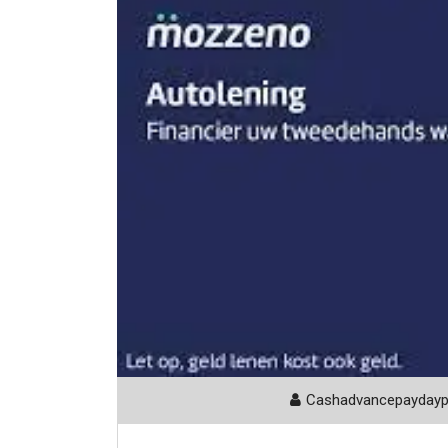
Cashadvancepayday