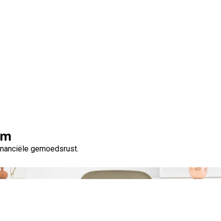
Maand:
februari 2024
om
financiële gemoedsrust.