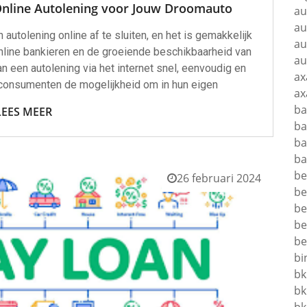
Online Autolening voor Jouw Droomauto
au
au
tolening online af te sluiten, en het is gemakkelijk
au
nline bankieren en de groeiende beschikbaarheid van
au
an een autolening via het internet snel, eenvoudig en
ax
 consumenten de mogelijkheid om in hun eigen
ax
ba
LEES MEER
ba
ba
ba
be
26 februari 2024
be
be
be
be
bi
bk
bk