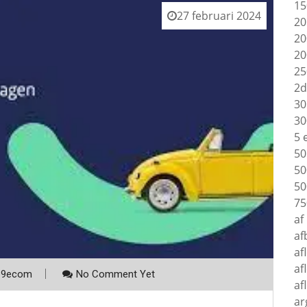
15
27 februari 2024
20
20
20
25
2d
30
30
5 
50
50
50
75
af
af
af
af
p9ecom
No Comment Yet
af
ar