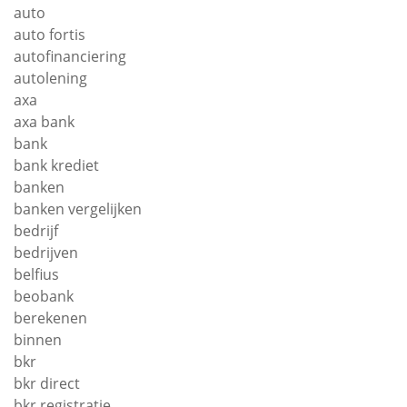
auto
auto fortis
autofinanciering
autolening
axa
axa bank
bank
bank krediet
banken
banken vergelijken
bedrijf
bedrijven
belfius
beobank
berekenen
binnen
bkr
bkr direct
bkr registratie