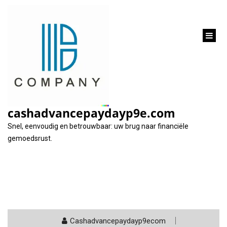
inhoud
gaan
Categorie:
hypothecaire lening
cashadvancepaydayp9e.com
Snel, eenvoudig en betrouwbaar: uw brug naar financiële
gemoedsrust.
Cashadvancepaydayp9ecom