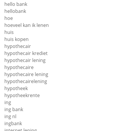
hello bank
hellobank
hoe
hoeveel kan ik lenen
huis
huis kopen
hypothecair
hypothecair krediet
hypothecair lening
hypothecaire
hypothecaire lening
hypothecairelening
hypotheek
hypotheekrente
ing
ing bank
ing nl
ingbank
internet lening