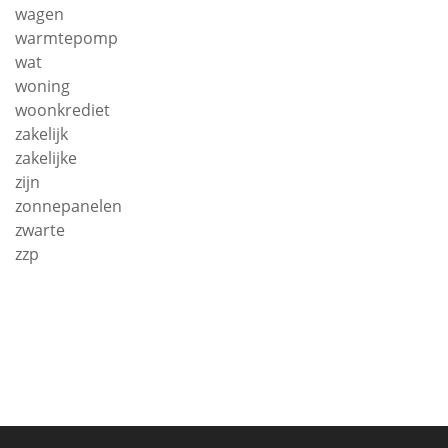
wagen
warmtepomp
wat
woning
woonkrediet
zakelijk
zakelijke
zijn
zonnepanelen
zwarte
zzp