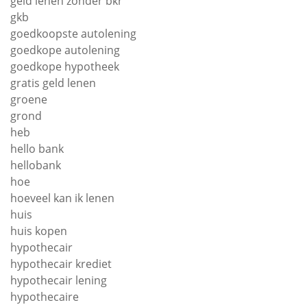
geld lenen zonder bkr
gkb
goedkoopste autolening
goedkope autolening
goedkope hypotheek
gratis geld lenen
groene
grond
heb
hello bank
hellobank
hoe
hoeveel kan ik lenen
huis
huis kopen
hypothecair
hypothecair krediet
hypothecair lening
hypothecaire