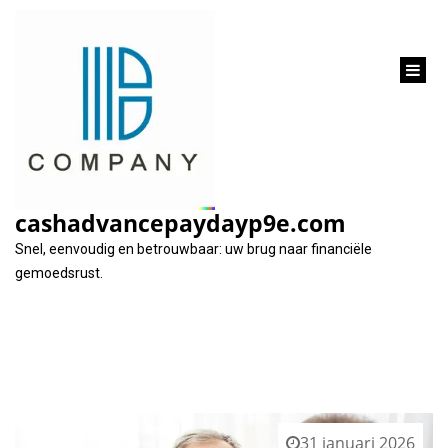
inhoud
gaan
Maand:
januari 2026
cashadvancepaydayp9e.com
Snel, eenvoudig en betrouwbaar: uw brug naar financiële
gemoedsrust.
31 januari 2026