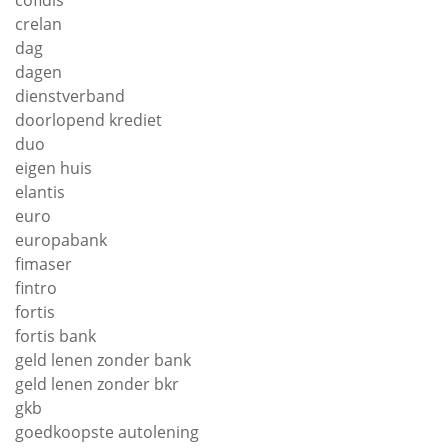
crelan
dag
dagen
dienstverband
doorlopend krediet
duo
eigen huis
elantis
euro
europabank
fimaser
fintro
fortis
fortis bank
geld lenen zonder bank
geld lenen zonder bkr
gkb
goedkoopste autolening