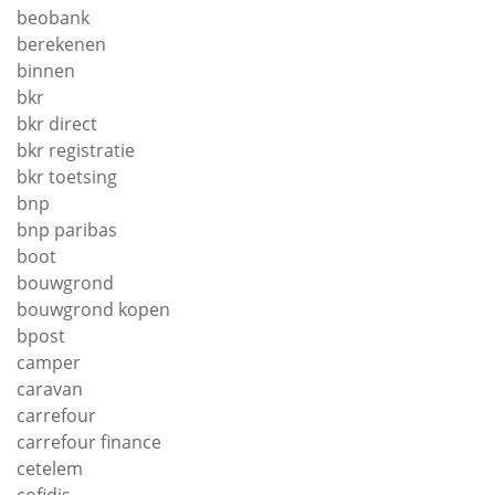
beobank
berekenen
binnen
bkr
bkr direct
bkr registratie
bkr toetsing
bnp
bnp paribas
boot
bouwgrond
bouwgrond kopen
bpost
camper
caravan
carrefour
carrefour finance
cetelem
cofidis