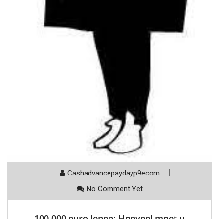
Cashadvancepaydayp9ecom
No Comment Yet
100.000 euro lenen: Hoeveel moet u