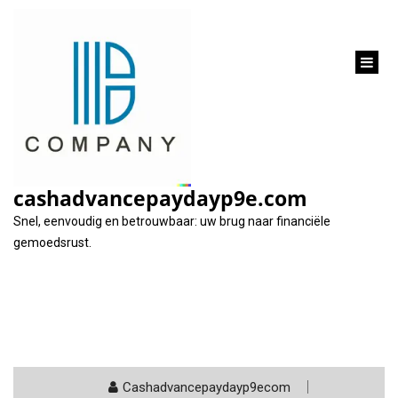
inhoud
gaan
Categorie:
aflossing
cashadvancepaydayp9e.com
Snel, eenvoudig en betrouwbaar: uw brug naar financiële
gemoedsrust.
Cashadvancepaydayp9ecom