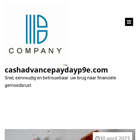
inhoud
gaan
Maand:
april 2023
cashadvancepaydayp9e.com
Snel, eenvoudig en betrouwbaar: uw brug naar financiële
gemoedsrust.
30 april 2023