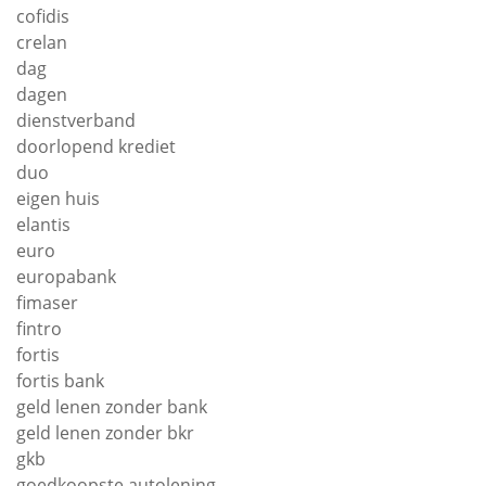
cofidis
crelan
dag
dagen
dienstverband
doorlopend krediet
duo
eigen huis
elantis
euro
europabank
fimaser
fintro
fortis
fortis bank
geld lenen zonder bank
geld lenen zonder bkr
gkb
goedkoopste autolening