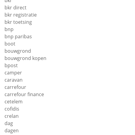
bkr
bkr direct
bkr registratie
bkr toetsing
bnp
bnp paribas
boot
bouwgrond
bouwgrond kopen
bpost
camper
caravan
carrefour
carrefour finance
cetelem
cofidis
crelan
dag
dagen