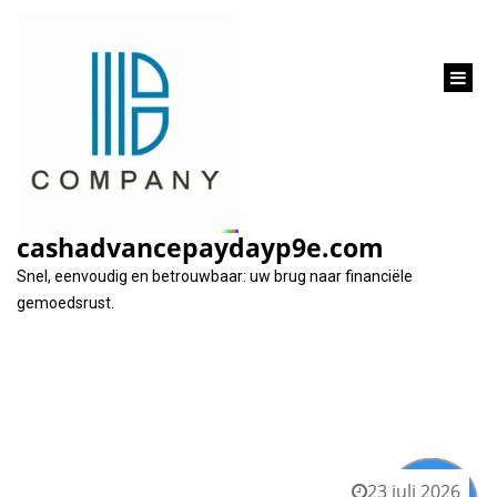
inhoud
gaan
Categorie:
oversluiten
cashadvancepaydayp9e.com
Snel, eenvoudig en betrouwbaar: uw brug naar financiële
gemoedsrust.
23 juli 2026