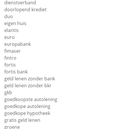
dienstverband
doorlopend krediet
duo
eigen huis
elantis
euro
europabank
fimaser
fintro
fortis
fortis bank
geld lenen zonder bank
geld lenen zonder bkr
gkb
goedkoopste autolening
goedkope autolening
goedkope hypotheek
gratis geld lenen
groene