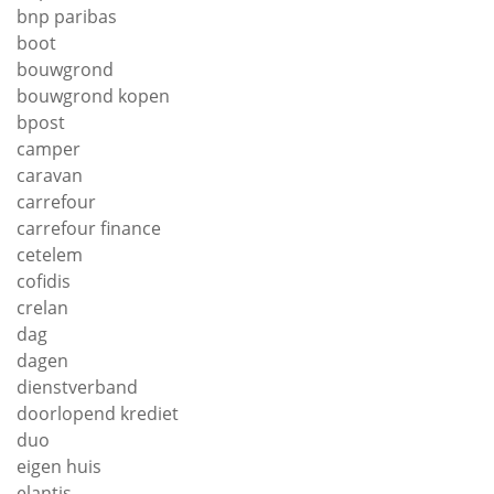
bnp paribas
boot
bouwgrond
bouwgrond kopen
bpost
camper
caravan
carrefour
carrefour finance
cetelem
cofidis
crelan
dag
dagen
dienstverband
doorlopend krediet
duo
eigen huis
elantis