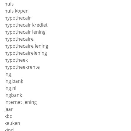
huis
huis kopen
hypothecair
hypothecair krediet
hypothecair lening
hypothecaire
hypothecaire lening
hypothecairelening
hypotheek
hypotheekrente
ing
ing bank
ing nl
ingbank
internet lening
jaar
kbc
keuken
kind