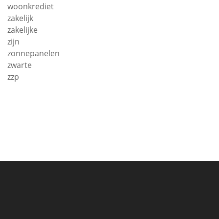
woonkrediet
zakelijk
zakelijke
zijn
zonnepanelen
zwarte
zzp