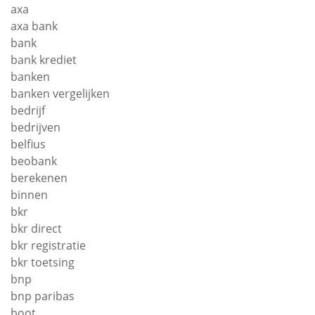
axa
axa bank
bank
bank krediet
banken
banken vergelijken
bedrijf
bedrijven
belfius
beobank
berekenen
binnen
bkr
bkr direct
bkr registratie
bkr toetsing
bnp
bnp paribas
boot