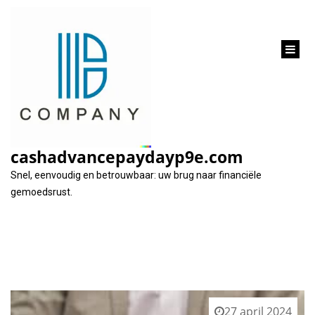
inhoud
gaan
Categorie:
af
cashadvancepaydayp9e.com
Snel, eenvoudig en betrouwbaar: uw brug naar financiële
gemoedsrust.
27 april 2024