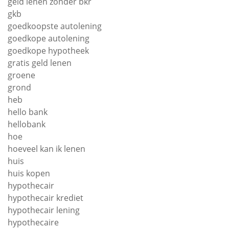
geld lenen zonder bkr
gkb
goedkoopste autolening
goedkope autolening
goedkope hypotheek
gratis geld lenen
groene
grond
heb
hello bank
hellobank
hoe
hoeveel kan ik lenen
huis
huis kopen
hypothecair
hypothecair krediet
hypothecair lening
hypothecaire