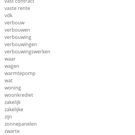
vast contract
vaste rente
vdk
verbouw
verbouwen
verbouwing
verbouwingen
verbouwingswerken
waar
wagen
warmtepomp
wat
woning
woonkrediet
zakelijk
zakelijke
zijn
zonnepanelen
zwarte