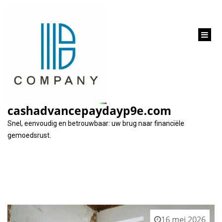
inhoud
gaan
Categorie:
verbouwingen
cashadvancepaydayp9e.com
Snel, eenvoudig en betrouwbaar: uw brug naar financiële
gemoedsrust.
16 mei 2026