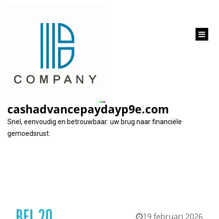
inhoud
gaan
Categorie:
onderhandse lening
cashadvancepaydayp9e.com
Snel, eenvoudig en betrouwbaar: uw brug naar financiële
gemoedsrust.
19 februari 2026