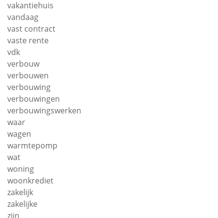
vakantiehuis
vandaag
vast contract
vaste rente
vdk
verbouw
verbouwen
verbouwing
verbouwingen
verbouwingswerken
waar
wagen
warmtepomp
wat
woning
woonkrediet
zakelijk
zakelijke
zijn