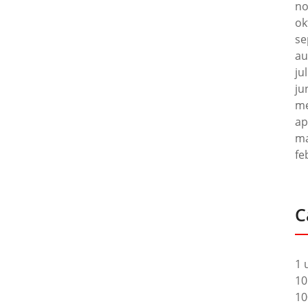
no
ok
se
au
ju
ju
me
ap
ma
fe
C
1 
10
10