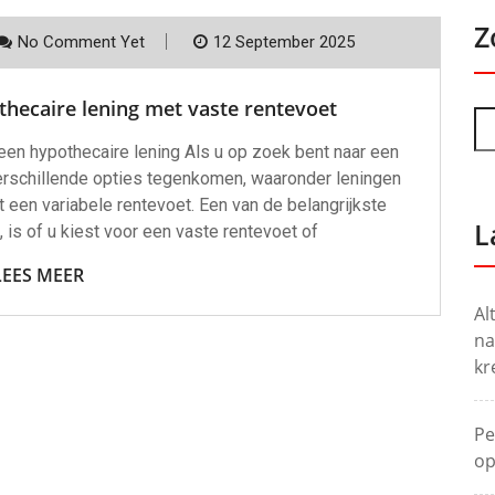
Z
No Comment Yet
12 September 2025
hecaire lening met vaste rentevoet
een hypothecaire lening Als u op zoek bent naar een
 verschillende opties tegenkomen, waaronder leningen
 een variabele rentevoet. Een van de belangrijkste
L
is of u kiest voor een vaste rentevoet of
LEES MEER
Al
na
kr
Pe
op