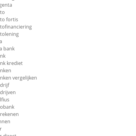
genta
to
to fortis
tofinanciering
tolening
a
a bank
nk
nk krediet
nken
nken vergelijken
drijf
drijven
lfius
obank
rekenen
nnen
r