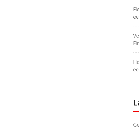
Fl
ee
Ve
Fi
Ho
ee
L
Ge