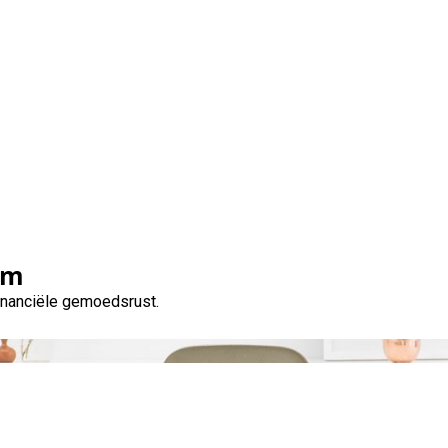
Categorie:
vaste rente
om
financiële gemoedsrust.