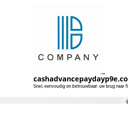
Naar
de
inhoud
gaan
cashadvancepaydayp9e.c
Snel, eenvoudig en betrouwbaar: uw brug naar 