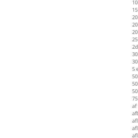
10
15
20
20
20
25
2d
30
30
5 
50
50
50
75
af
af
af
af
af