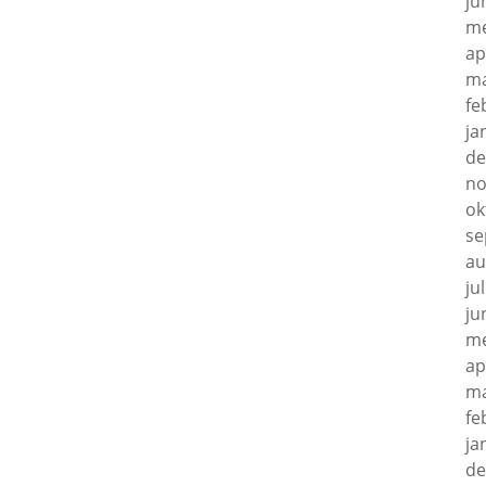
ju
me
ap
ma
fe
ja
de
no
ok
se
au
ju
ju
me
ap
ma
fe
ja
de