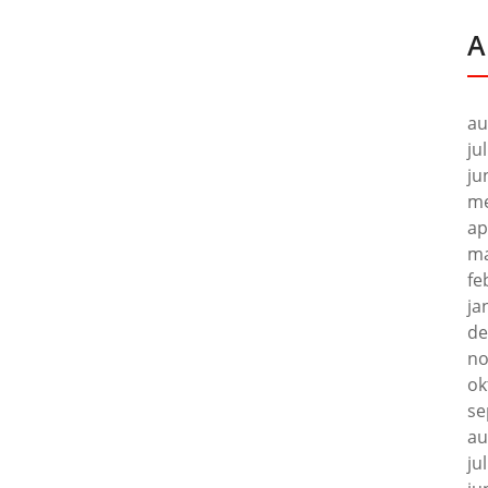
A
au
ju
ju
me
ap
ma
fe
ja
de
no
ok
se
au
ju