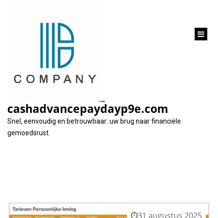
inhoud
gaan
Maand:
augustus 2025
cashadvancepaydayp9e.com
Snel, eenvoudig en betrouwbaar: uw brug naar financiële
gemoedsrust.
31 augustus 2025