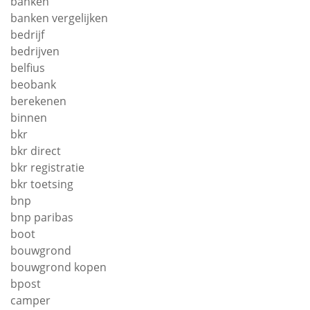
banken
banken vergelijken
bedrijf
bedrijven
belfius
beobank
berekenen
binnen
bkr
bkr direct
bkr registratie
bkr toetsing
bnp
bnp paribas
boot
bouwgrond
bouwgrond kopen
bpost
camper