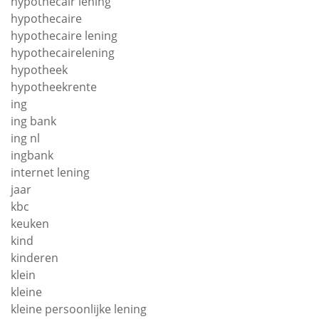
hypothecair lening
hypothecaire
hypothecaire lening
hypothecairelening
hypotheek
hypotheekrente
ing
ing bank
ing nl
ingbank
internet lening
jaar
kbc
keuken
kind
kinderen
klein
kleine
kleine persoonlijke lening