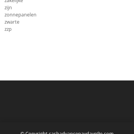
zakelijke
zijn
zonnepanelen
zwarte
zzp
© Copyright cashadvancepaydayp9e.com