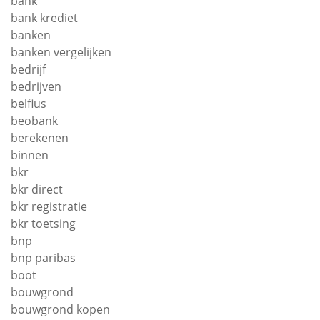
bank
bank krediet
banken
banken vergelijken
bedrijf
bedrijven
belfius
beobank
berekenen
binnen
bkr
bkr direct
bkr registratie
bkr toetsing
bnp
bnp paribas
boot
bouwgrond
bouwgrond kopen