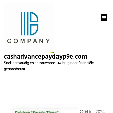
inhoud
gaan
Categorie:
cetelem
cashadvancepaydayp9e.com
Snel, eenvoudig en betrouwbaar: uw brug naar financiële
gemoedsrust.
04 juli 2024