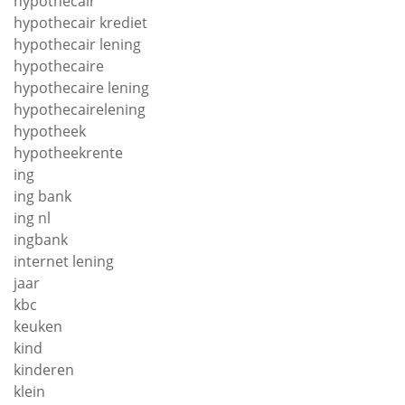
hypothecair
hypothecair krediet
hypothecair lening
hypothecaire
hypothecaire lening
hypothecairelening
hypotheek
hypotheekrente
ing
ing bank
ing nl
ingbank
internet lening
jaar
kbc
keuken
kind
kinderen
klein