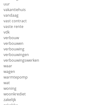
uur
vakantiehuis
vandaag
vast contract
vaste rente
vdk
verbouw
verbouwen
verbouwing
verbouwingen
verbouwingswerken
waar
wagen
warmtepomp
wat
woning
woonkrediet
zakelijk