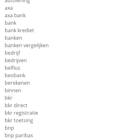
autolening
axa
axa bank
bank
bank krediet
banken
banken vergelijken
bedrijf
bedrijven
belfius
beobank
berekenen
binnen
bkr
bkr direct
bkr registratie
bkr toetsing
bnp
bnp paribas