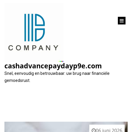
inhoud
gaan
Categorie:
particulier
cashadvancepaydayp9e.com
Snel, eenvoudig en betrouwbaar: uw brug naar financiële
gemoedsrust.
06 juni 2026