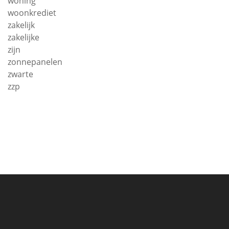
woning
woonkrediet
zakelijk
zakelijke
zijn
zonnepanelen
zwarte
zzp