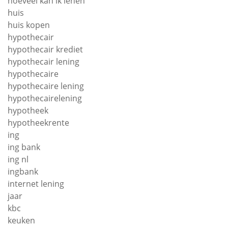
hoeveel kan ik lenen
huis
huis kopen
hypothecair
hypothecair krediet
hypothecair lening
hypothecaire
hypothecaire lening
hypothecairelening
hypotheek
hypotheekrente
ing
ing bank
ing nl
ingbank
internet lening
jaar
kbc
keuken