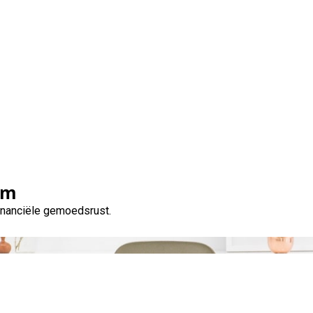
Categorie:
500 euro
om
financiële gemoedsrust.