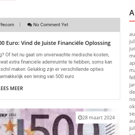
A
p9ecom
No Comment Yet
au
ju
0 Euro: Vind de Juiste Financiële Oplossing
ju
ig? Of het nu gaat om onverwachte medische kosten,
me
wat extra financiële ademruimte te hebben, soms kan
ap
schil maken. Gelukkig zijn er verschillende opties
ma
emakkelijk een lening van 500 euro
fe
ja
LEES MEER
de
no
ok
se
28 maart 2024
au
ju