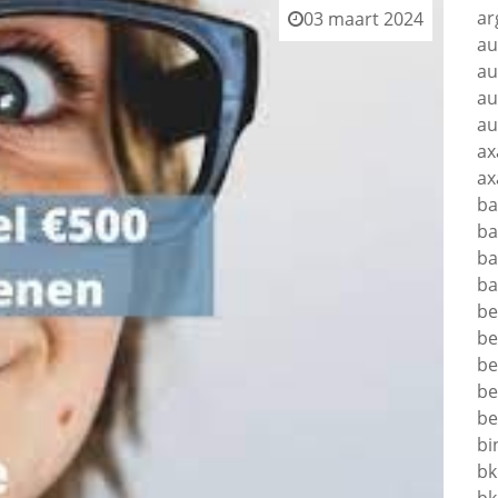
ar
03 maart 2024
au
au
au
au
ax
ax
ba
ba
ba
ba
be
be
be
be
be
bi
bk