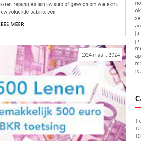
no
kosten, reparaties aan uw auto of gewoon om wat extra
ok
 uw volgende salaris, een
se
LEES MEER
au
ju
ju
me
24 maart 2024
ap
ma
fe
C
1 
10
10