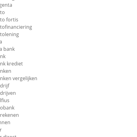
genta
to
to fortis
tofinanciering
tolening
a
a bank
nk
nk krediet
nken
nken vergelijken
drijf
drijven
lfius
obank
rekenen
nnen
r