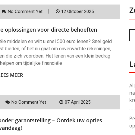
Z
No Comment Yet
12 Oktober 2025
le oplossingen voor directe behoeften
ële middelen en wilt u snel 500 euro lenen? Snel geld
st bieden, of het nu gaat om onverwachte rekeningen,
n die zich voordoen. Het lenen van een klein bedrag
L
elpen om tijdelijke financiële
LEES MEER
Al
na
kr
No Comment Yet
07 April 2025
Pe
zonder garantstelling – Ontdek uw opties
op
vandaag!