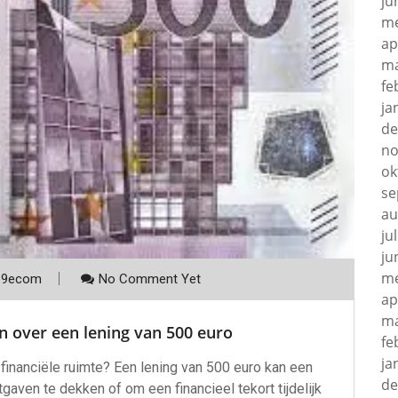
ju
me
ap
ma
fe
ja
de
no
ok
se
au
ju
ju
me
p9ecom
No Comment Yet
ap
ma
n over een lening van 500 euro
fe
ja
financiële ruimte? Een lening van 500 euro kan een
de
aven te dekken of om een financieel tekort tijdelijk