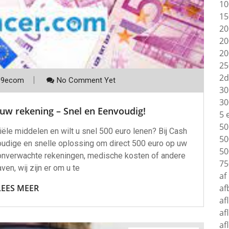
10
15
20
20
20
25
2d
p9ecom
No Comment Yet
30
30
 uw rekening – Snel en Eenvoudig!
5 
50
iële middelen en wilt u snel 500 euro lenen? Bij Cash
50
udige en snelle oplossing om direct 500 euro op uw
50
 onverwachte rekeningen, medische kosten of andere
75
ven, wij zijn er om u te
af
LEES MEER
af
af
af
af