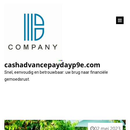
inhoud
gaan
Categorie:
groene
cashadvancepaydayp9e.com
Snel, eenvoudig en betrouwbaar: uw brug naar financiële
gemoedsrust.
02 mei 2023