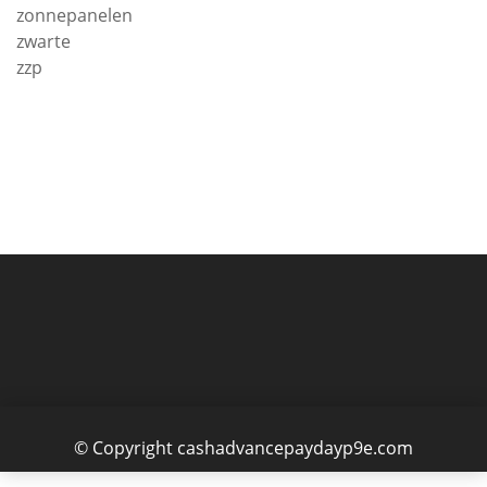
zonnepanelen
zwarte
zzp
© Copyright cashadvancepaydayp9e.com