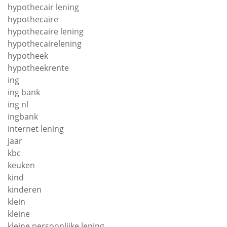
hypothecair lening
hypothecaire
hypothecaire lening
hypothecairelening
hypotheek
hypotheekrente
ing
ing bank
ing nl
ingbank
internet lening
jaar
kbc
keuken
kind
kinderen
klein
kleine
kleine persoonlijke lening