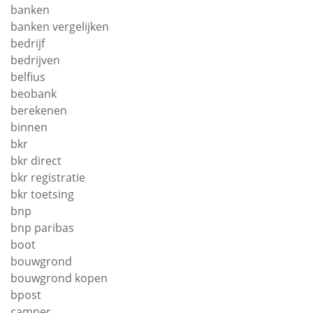
banken
banken vergelijken
bedrijf
bedrijven
belfius
beobank
berekenen
binnen
bkr
bkr direct
bkr registratie
bkr toetsing
bnp
bnp paribas
boot
bouwgrond
bouwgrond kopen
bpost
camper