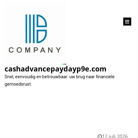
inhoud
gaan
Categorie:
hoeveel kan ik lenen
cashadvancepaydayp9e.com
Snel, eenvoudig en betrouwbaar: uw brug naar financiële
gemoedsrust.
12 juli 2026