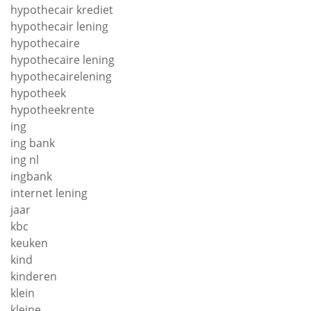
hypothecair krediet
hypothecair lening
hypothecaire
hypothecaire lening
hypothecairelening
hypotheek
hypotheekrente
ing
ing bank
ing nl
ingbank
internet lening
jaar
kbc
keuken
kind
kinderen
klein
kleine