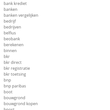
bank krediet
banken
banken vergelijken
bedrijf
bedrijven
belfius
beobank
berekenen
binnen
bkr
bkr direct
bkr registratie
bkr toetsing
bnp
bnp paribas
boot
bouwgrond
bouwgrond kopen
bpost