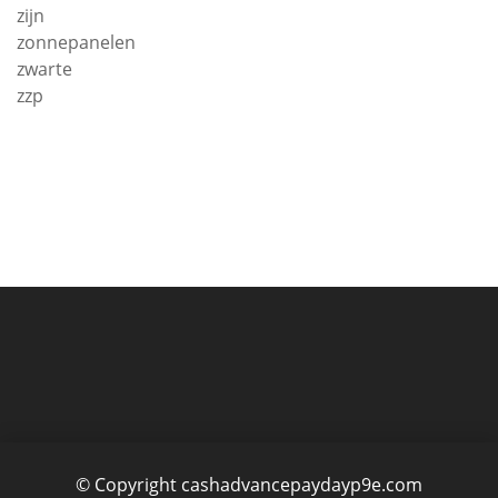
zijn
zonnepanelen
zwarte
zzp
© Copyright cashadvancepaydayp9e.com