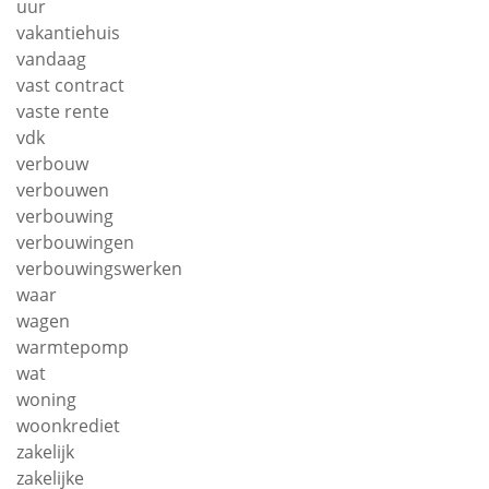
uur
vakantiehuis
vandaag
vast contract
vaste rente
vdk
verbouw
verbouwen
verbouwing
verbouwingen
verbouwingswerken
waar
wagen
warmtepomp
wat
woning
woonkrediet
zakelijk
zakelijke