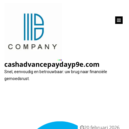
inhoud
gaan
Categorie:
kbc
cashadvancepaydayp9e.com
Snel, eenvoudig en betrouwbaar: uw brug naar financiële
gemoedsrust.
20 februari 2026