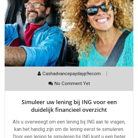
Cashadvancepaydayp9ecom
No Comment Yet
Simuleer uw lening bij ING voor een
duidelijk financieel overzicht
Als u overweegt om een lening bij ING aan te vragen,
kan het handig zijn om de lening eerst te simuleren.
Door een lening te simuleren bij ING kunt u een beter