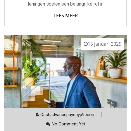
leningen spelen een belangrijke rol in
LEES MEER
15 januari 2025
Cashadvancepaydayp9ecom
No Comment Yet