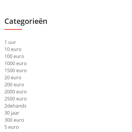
Categorieën
1 uur
10 euro
100 euro
1000 euro
1500 euro
20 euro
200 euro
2000 euro
2500 euro
2dehands
30 jaar
300 euro
5 euro