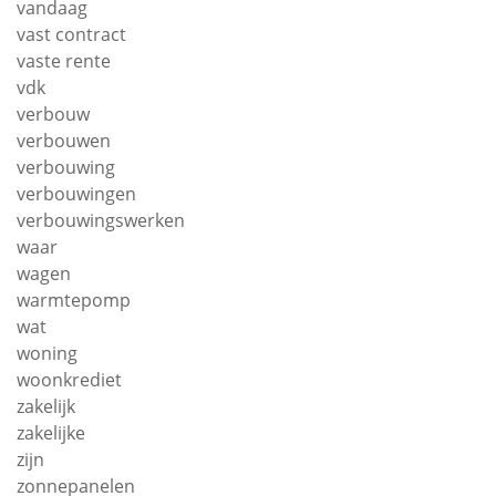
vandaag
vast contract
vaste rente
vdk
verbouw
verbouwen
verbouwing
verbouwingen
verbouwingswerken
waar
wagen
warmtepomp
wat
woning
woonkrediet
zakelijk
zakelijke
zijn
zonnepanelen