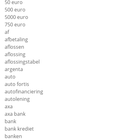
50 euro
500 euro
5000 euro
750 euro
af
afbetaling
aflossen
aflossing
aflossingstabel
argenta
auto
auto fortis
autofinanciering
autolening
axa
axa bank
bank
bank krediet
banken