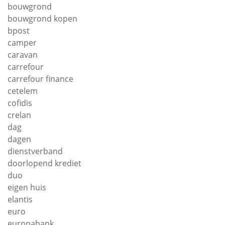
bouwgrond
bouwgrond kopen
bpost
camper
caravan
carrefour
carrefour finance
cetelem
cofidis
crelan
dag
dagen
dienstverband
doorlopend krediet
duo
eigen huis
elantis
euro
europabank