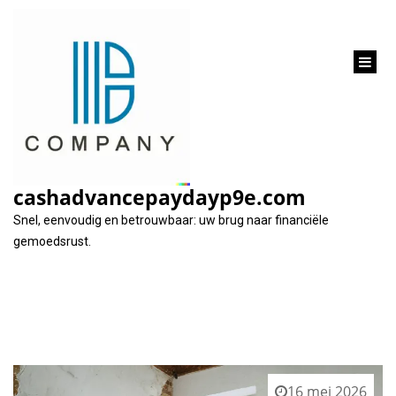
inhoud
gaan
Categorie:
verbouwing
cashadvancepaydayp9e.com
Snel, eenvoudig en betrouwbaar: uw brug naar financiële
gemoedsrust.
16 mei 2026