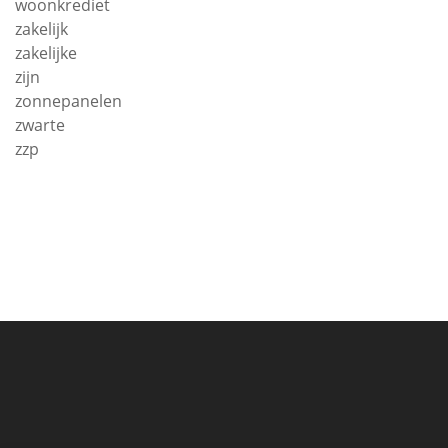
woonkrediet
zakelijk
zakelijke
zijn
zonnepanelen
zwarte
zzp