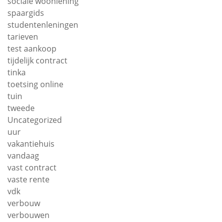
sociale woonlening
spaargids
studentenleningen
tarieven
test aankoop
tijdelijk contract
tinka
toetsing online
tuin
tweede
Uncategorized
uur
vakantiehuis
vandaag
vast contract
vaste rente
vdk
verbouw
verbouwen