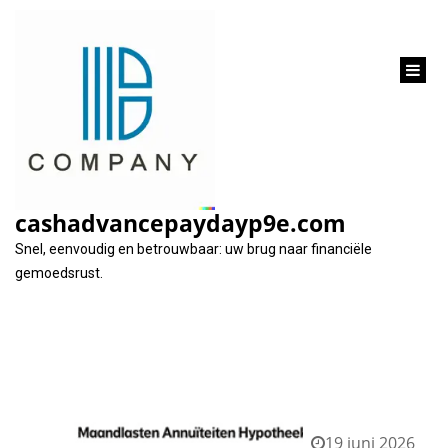
inhoud
gaan
Tag:
5000 euro
cashadvancepaydayp9e.com
Snel, eenvoudig en betrouwbaar: uw brug naar financiële
gemoedsrust.
19 juni 2026