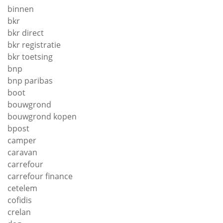
binnen
bkr
bkr direct
bkr registratie
bkr toetsing
bnp
bnp paribas
boot
bouwgrond
bouwgrond kopen
bpost
camper
caravan
carrefour
carrefour finance
cetelem
cofidis
crelan