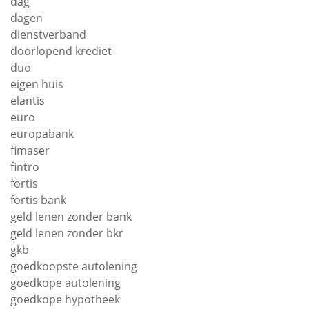
dag
dagen
dienstverband
doorlopend krediet
duo
eigen huis
elantis
euro
europabank
fimaser
fintro
fortis
fortis bank
geld lenen zonder bank
geld lenen zonder bkr
gkb
goedkoopste autolening
goedkope autolening
goedkope hypotheek