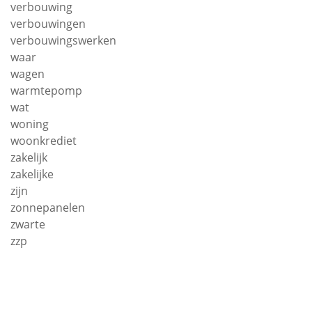
verbouwing
verbouwingen
verbouwingswerken
waar
wagen
warmtepomp
wat
woning
woonkrediet
zakelijk
zakelijke
zijn
zonnepanelen
zwarte
zzp