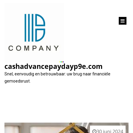
inhoud
gaan
Maand:
juni 2024
cashadvancepaydayp9e.com
Snel, eenvoudig en betrouwbaar: uw brug naar financiële
gemoedsrust.
30 juni 2024