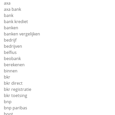
axa
axa bank
bank
bank krediet
banken
banken vergelijken
bedrijf
bedrijven
belfius
beobank
berekenen
binnen
bkr
bkr direct
bkr registratie
bkr toetsing
bnp
bnp paribas
boot