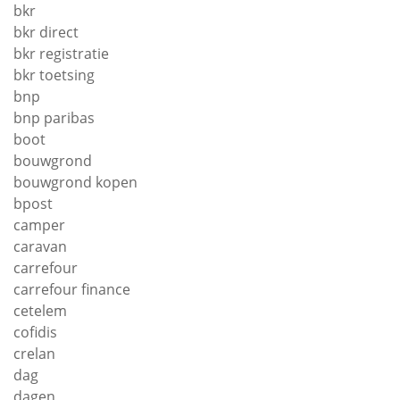
bkr
bkr direct
bkr registratie
bkr toetsing
bnp
bnp paribas
boot
bouwgrond
bouwgrond kopen
bpost
camper
caravan
carrefour
carrefour finance
cetelem
cofidis
crelan
dag
dagen