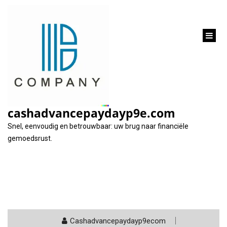
inhoud
gaan
Categorie:
woonkrediet
cashadvancepaydayp9e.com
Snel, eenvoudig en betrouwbaar: uw brug naar financiële
gemoedsrust.
Cashadvancepaydayp9ecom