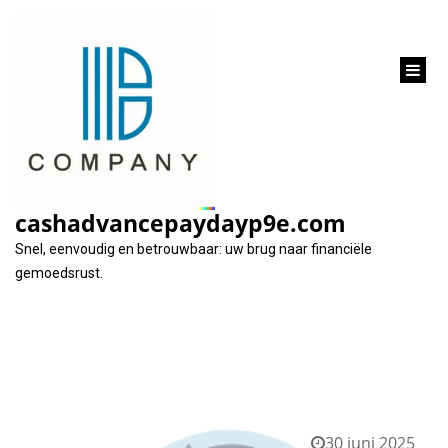
inhoud
gaan
Maand:
juni 2025
cashadvancepaydayp9e.com
Snel, eenvoudig en betrouwbaar: uw brug naar financiële
gemoedsrust.
30 juni 2025