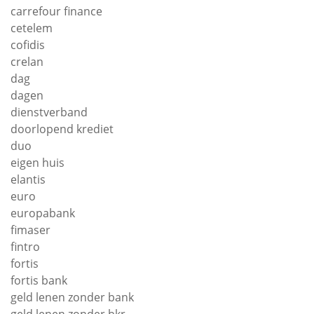
carrefour finance
cetelem
cofidis
crelan
dag
dagen
dienstverband
doorlopend krediet
duo
eigen huis
elantis
euro
europabank
fimaser
fintro
fortis
fortis bank
geld lenen zonder bank
geld lenen zonder bkr