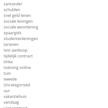
santander
schulden
snel geld lenen
sociale leningen
sociale woonlening
spaargids
studentenleningen
tarieven
test aankoop
tijdelijk contract
tinka
toetsing online
tuin
tweede
Uncategorized
uur
vakantiehuis
vandaag
vast contract