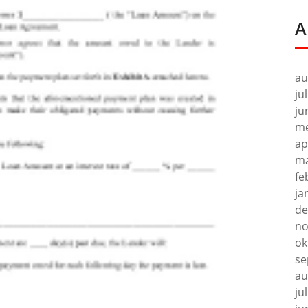
A
au
ju
ju
me
ap
ma
fe
ja
de
no
ok
se
au
ju