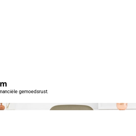
Maand:
februari 2025
om
financiële gemoedsrust.