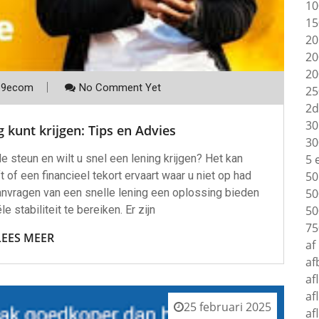
10
15
20
20
20
p9ecom
No Comment Yet
25
2d
30
 kunt krijgen: Tips en Advies
30
e steun en wilt u snel een lening krijgen? Het kan
5 
of een financieel tekort ervaart waar u niet op had
50
aanvragen van een snelle lening een oplossing bieden
50
e stabiliteit te bereiken. Er zijn
50
75
LEES MEER
af
af
af
af
25 februari 2025
af