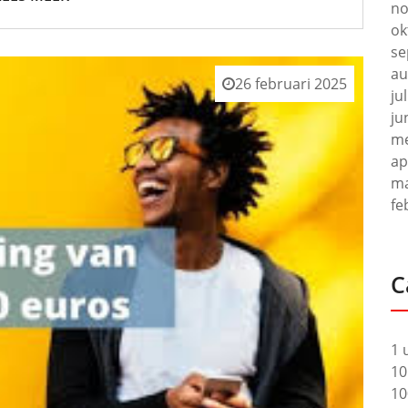
no
ok
se
au
26 februari 2025
ju
ju
me
ap
ma
fe
C
1 
10
10