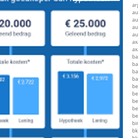
ar
au
au
au
au
ax
ax
ba
ba
ba
ba
be
be
be
be
be
bi
bk