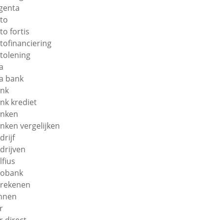
genta
to
to fortis
tofinanciering
tolening
a
a bank
nk
nk krediet
nken
nken vergelijken
drijf
drijven
lfius
obank
rekenen
nnen
r