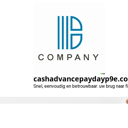
Naar
de
inhoud
gaan
cashadvancepaydayp9e.c
Snel, eenvoudig en betrouwbaar: uw brug naar 