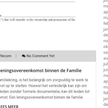
ju
me
ap
ma
fe
ja
de
no
ok
se
p9ecom
No Comment Yet
au
ju
ju
 Leningsovereenkomst binnen de Familie
me
iliekring, is het belangrijk om zorgvuldig te werk te
ap
t op te stellen. Hoewel het verleidelijk kan zijn om
ma
eleden zonder formele documentatie, kan dit leiden tot
fe
komst. Een leningsovereenkomst binnen de familie
ja
de
LEES MEER