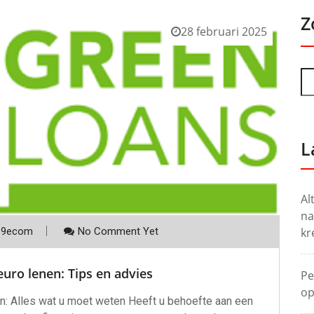
Z
28 februari 2025
L
Al
na
p9ecom
No Comment Yet
kr
euro lenen: Tips en advies
Pe
op
en: Alles wat u moet weten Heeft u behoefte aan een