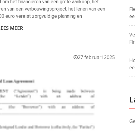
t om het financieren van een grote aankoop, het
Fl
ren van een verbouwingsproject, het lenen van een
ee
00 euro vereist zorgvuldige planning en
LEES MEER
Ve
Fi
27 februari 2025
Ho
ee
L
Ge