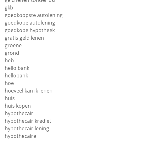
geld lenen zonder bkr
gkb
goedkoopste autolening
goedkope autolening
goedkope hypotheek
gratis geld lenen
groene
grond
heb
hello bank
hellobank
hoe
hoeveel kan ik lenen
huis
huis kopen
hypothecair
hypothecair krediet
hypothecair lening
hypothecaire