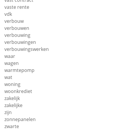
vast contract
vaste rente
vdk
verbouw
verbouwen
verbouwing
verbouwingen
verbouwingswerken
waar
wagen
warmtepomp
wat
woning
woonkrediet
zakelijk
zakelijke
zijn
zonnepanelen
zwarte