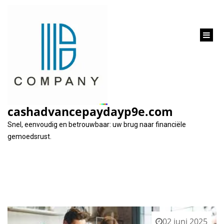
inhoud
gaan
Categorie:
eigen huis
cashadvancepaydayp9e.com
Snel, eenvoudig en betrouwbaar: uw brug naar financiële
gemoedsrust.
02 juni 2025