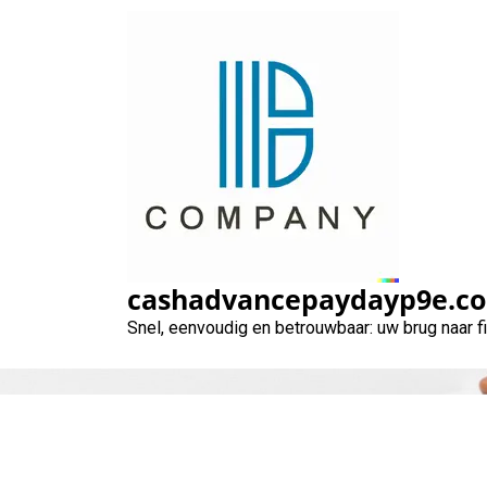
Naar
de
inhoud
gaan
cashadvancepaydayp9e.c
Snel, eenvoudig en betrouwbaar: uw brug naar 