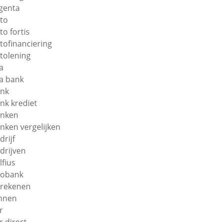
genta
to
to fortis
tofinanciering
tolening
a
a bank
nk
nk krediet
nken
nken vergelijken
drijf
drijven
lfius
obank
rekenen
nnen
r