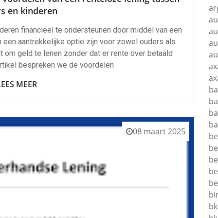
ar
s en kinderen
au
eren financieel te ondersteunen door middel van een
au
 een aantrekkelijke optie zijn voor zowel ouders als
au
t om geld te lenen zonder dat er rente over betaald
au
 artikel bespreken we de voordelen
ax
ax
LEES MEER
ba
ba
ba
ba
08 maart 2025
be
be
be
be
be
bi
bk