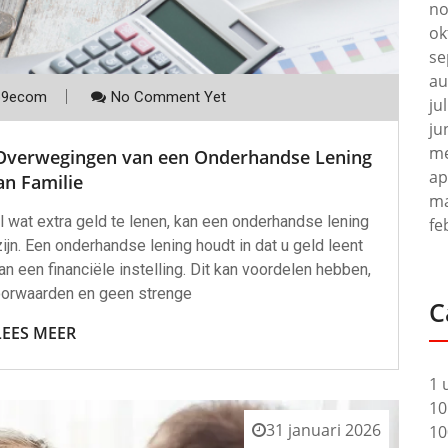
no
ok
se
au
p9ecom
No Comment Yet
ju
ju
me
n Overwegingen van een Onderhandse Lening
ap
an Familie
ma
 wat extra geld te lenen, kan een onderhandse lening
fe
ijn. Een onderhandse lening houdt in dat u geld leent
an een financiële instelling. Dit kan voordelen hebben,
voorwaarden en geen strenge
C
LEES MEER
1 
10
31 januari 2026
10