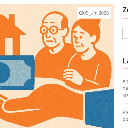
Z
05 juni 2026
L
Al
na
kr
Pe
op