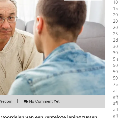
10
15
20
20
20
25
2d
30
30
5 
50
50
50
75
af
af
p9ecom
No Comment Yet
af
af
af
 voordelen van een renteloze lening tussen