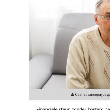
Cashadvancepayday
Financiële steun zonder kosten: De