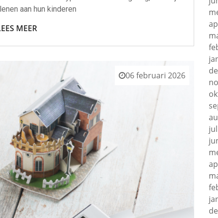
ju
lenen aan hun kinderen
me
ap
LEES MEER
ma
fe
ja
de
06 februari 2026
no
ok
se
au
ju
ju
me
ap
ma
fe
ja
de