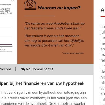
A
au
ju
ju
me
ap
ma
fe
ja
p9ecom
No Comment Yet
de
no
ok
lpen bij het financieren van uw hypotheek
se
n het verkrijgen van een hypotheek een uitdaging zijn
au
die steeds vaker voorkomt, is het verkrijgen van een
ju
financieren van de hypotheek. Deze regeling, waarbij