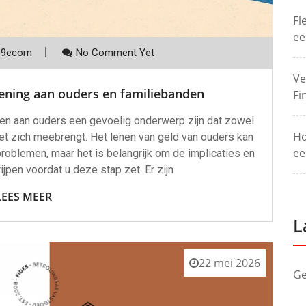
Fl
ee
p9ecom
No Comment Yet
Ve
lening aan ouders en familiebanden
Fi
gen aan ouders een gevoelig onderwerp zijn dat zowel
Ho
t zich meebrengt. Het lenen van geld van ouders kan
ee
problemen, maar het is belangrijk om de implicaties en
ijpen voordat u deze stap zet. Er zijn
LEES MEER
L
22 mei 2026
Ge