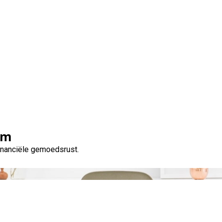
Categorie:
ouders
om
financiële gemoedsrust.