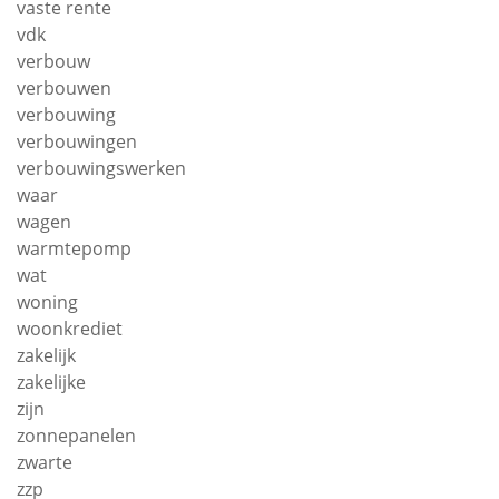
vaste rente
vdk
verbouw
verbouwen
verbouwing
verbouwingen
verbouwingswerken
waar
wagen
warmtepomp
wat
woning
woonkrediet
zakelijk
zakelijke
zijn
zonnepanelen
zwarte
zzp