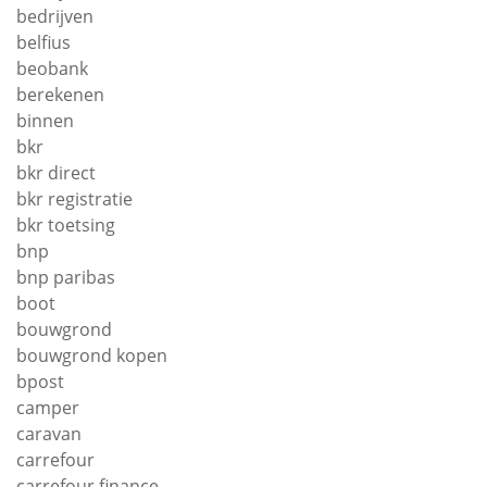
bedrijven
belfius
beobank
berekenen
binnen
bkr
bkr direct
bkr registratie
bkr toetsing
bnp
bnp paribas
boot
bouwgrond
bouwgrond kopen
bpost
camper
caravan
carrefour
carrefour finance