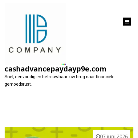
inhoud
gaan
Categorie:
waar
cashadvancepaydayp9e.com
Snel, eenvoudig en betrouwbaar: uw brug naar financiële
gemoedsrust.
07 juni 2026