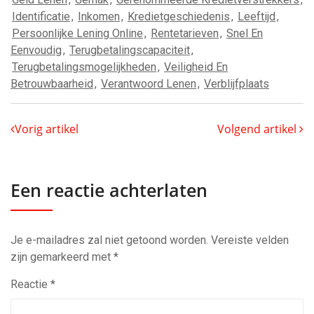
Identificatie
,
Inkomen
,
Kredietgeschiedenis
,
Leeftijd
,
Persoonlijke Lening Online
,
Rentetarieven
,
Snel En
Eenvoudig
,
Terugbetalingscapaciteit
,
Terugbetalingsmogelijkheden
,
Veiligheid En
Betrouwbaarheid
,
Verantwoord Lenen
,
Verblijfplaats
Vorig artikel
Volgend artikel
Een reactie achterlaten
Je e-mailadres zal niet getoond worden.
Vereiste velden
zijn gemarkeerd met
*
Reactie
*