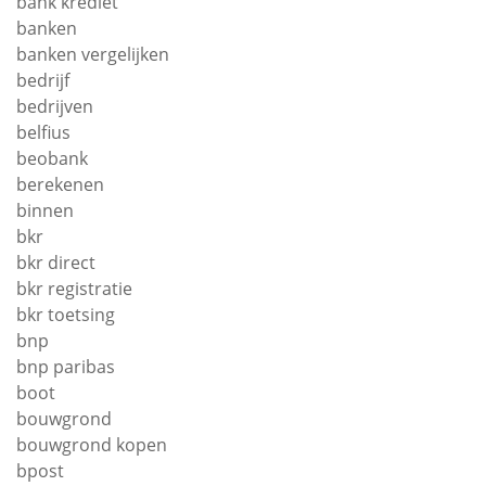
bank krediet
banken
banken vergelijken
bedrijf
bedrijven
belfius
beobank
berekenen
binnen
bkr
bkr direct
bkr registratie
bkr toetsing
bnp
bnp paribas
boot
bouwgrond
bouwgrond kopen
bpost