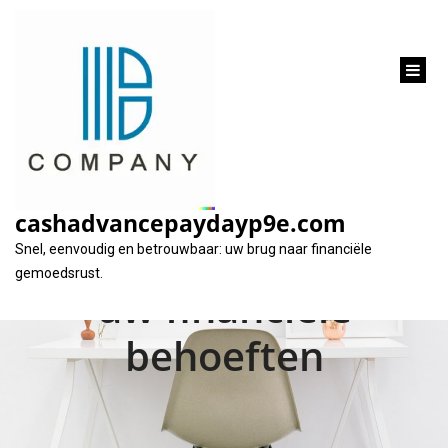
inhoud
gaan
Gemakkelijk en snel:
Een persoonlijke
cashadvancepaydayp9e.com
lening online voor al
Snel, eenvoudig en betrouwbaar: uw brug naar financiële
gemoedsrust.
uw financiële
behoeften