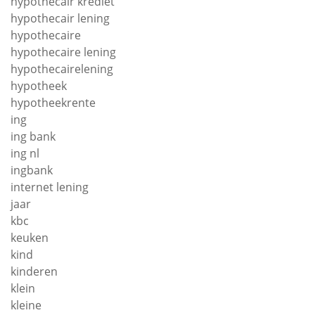
hypothecair krediet
hypothecair lening
hypothecaire
hypothecaire lening
hypothecairelening
hypotheek
hypotheekrente
ing
ing bank
ing nl
ingbank
internet lening
jaar
kbc
keuken
kind
kinderen
klein
kleine