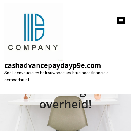
inhoud
gaan
Financiële
ondersteuning nodig?
cashadvancepaydayp9e.com
Ontdek de voordelen
Snel, eenvoudig en betrouwbaar: uw brug naar financiële
gemoedsrust.
van een lening van de
overheid!