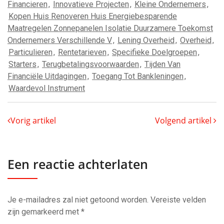
Financieren
,
Innovatieve Projecten
,
Kleine Ondernemers
,
Kopen Huis Renoveren Huis Energiebesparende
Maatregelen Zonnepanelen Isolatie Duurzamere Toekomst
Ondernemers Verschillende V
,
Lening Overheid
,
Overheid
,
Particulieren
,
Rentetarieven
,
Specifieke Doelgroepen
,
Starters
,
Terugbetalingsvoorwaarden
,
Tijden Van
Financiële Uitdagingen
,
Toegang Tot Bankleningen
,
Waardevol Instrument
Vorig artikel
Volgend artikel
Een reactie achterlaten
Je e-mailadres zal niet getoond worden.
Vereiste velden
zijn gemarkeerd met
*