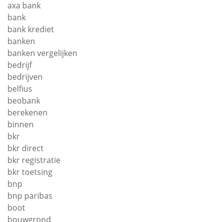
axa bank
bank
bank krediet
banken
banken vergelijken
bedrijf
bedrijven
belfius
beobank
berekenen
binnen
bkr
bkr direct
bkr registratie
bkr toetsing
bnp
bnp paribas
boot
bouwgrond